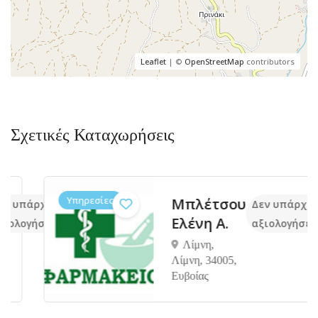
Leaflet
| ©
OpenStreetMap
contributors
Σχετικές Καταχωρήσεις
Υπηρεσίες
Μπλέτσου
πάρχουν ακόμα
Δεν υπάρχουν α
Ελένη Α.
ογήσεις
αξιολογήσεις
Λίμνη,
Λίμνη, 34005,
Ευβοίας