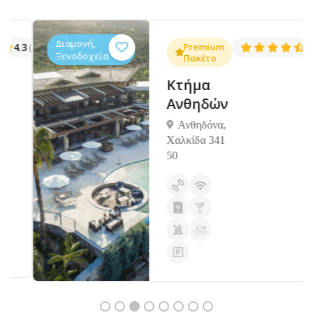
Διαμονή,
.3
Premium
4.5
(1381)
(14
Ξενοδοχεία
Πακέτο
Κτήμα
Ανθηδών
Ανθηδόνα,
Χαλκίδα 341
50