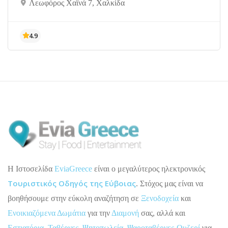
Λεωφόρος Χαϊνά 7, Χαλκίδα
H Ιστοσελίδα
EviaGreece
είναι ο μεγαλύτερος ηλεκτρονικός
Τουριστικός Οδηγός της Εύβοιας
. Στόχος μας είναι να
βοηθήσουμε στην εύκολη αναζήτηση σε
Ξενοδοχεία
και
Ενοικιαζόμενα Δωμάτια
για την
Διαμονή
σας, αλλά και
Εστιατόρια
,
Ταβέρνες
,
Ψητοπωλεία
,
Ψαροταβέρνες-Ουζερί
για