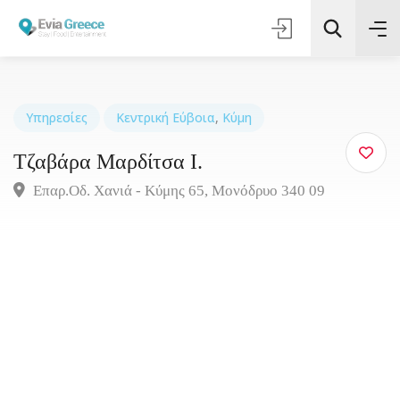
Υπηρεσίες
Κεντρική Εύβοια
,
Κύμη
Τζαβάρα Μαρδίτσα Ι.
Τοποθεσία
Επαρ.Οδ. Χανιά - Κύμης 65, Μονόδρυο 340 09
Όλες οι Κατηγορίες
Αναζήτηση