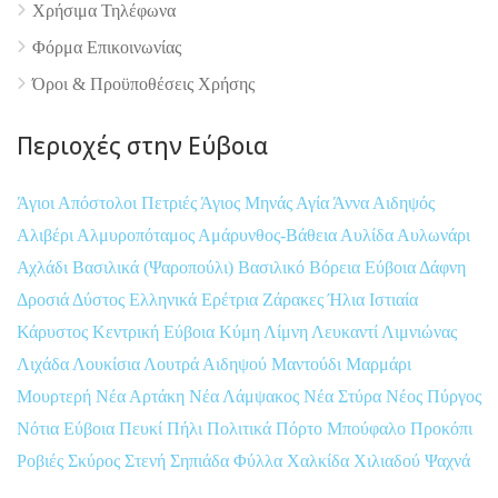
Χρήσιμα Τηλέφωνα
Φόρμα Επικοινωνίας
Όροι & Προϋποθέσεις Xρήσης
Περιοχές στην Εύβοια
Άγιοι Απόστολοι Πετριές
Άγιος Μηνάς
Αγία Άννα
Αιδηψός
Αλιβέρι
Αλμυροπόταμος
Αμάρυνθος-Βάθεια
Αυλίδα
Αυλωνάρι
Αχλάδι
Βασιλικά (Ψαροπούλι)
Βασιλικό
Βόρεια Εύβοια
Δάφνη
Δροσιά
Δύστος
Ελληνικά
Ερέτρια
Ζάρακες
Ήλια
Ιστιαία
Κάρυστος
Κεντρική Εύβοια
Κύμη
Λίμνη
Λευκαντί
Λιμνιώνας
Λιχάδα
Λουκίσια
Λουτρά Αιδηψού
Μαντούδι
Μαρμάρι
Μουρτερή
Νέα Αρτάκη
Νέα Λάμψακος
Νέα Στύρα
Νέος Πύργος
Νότια Εύβοια
Πευκί
Πήλι
Πολιτικά
Πόρτο Μπούφαλο
Προκόπι
Ροβιές
Σκύρος
Στενή
Σηπιάδα
Φύλλα
Χαλκίδα
Χιλιαδού
Ψαχνά