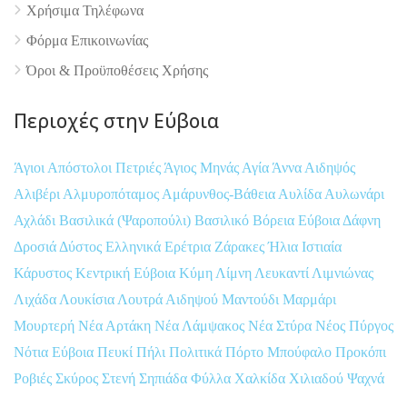
Χρήσιμα Τηλέφωνα
Φόρμα Επικοινωνίας
Όροι & Προϋποθέσεις Xρήσης
Περιοχές στην Εύβοια
Άγιοι Απόστολοι Πετριές
Άγιος Μηνάς
Αγία Άννα
Αιδηψός
Αλιβέρι
Αλμυροπόταμος
Αμάρυνθος-Βάθεια
Αυλίδα
Αυλωνάρι
Αχλάδι
Βασιλικά (Ψαροπούλι)
Βασιλικό
Βόρεια Εύβοια
Δάφνη
Δροσιά
Δύστος
Ελληνικά
Ερέτρια
Ζάρακες
Ήλια
Ιστιαία
Κάρυστος
Κεντρική Εύβοια
Κύμη
Λίμνη
Λευκαντί
Λιμνιώνας
Λιχάδα
Λουκίσια
Λουτρά Αιδηψού
Μαντούδι
Μαρμάρι
Μουρτερή
Νέα Αρτάκη
Νέα Λάμψακος
Νέα Στύρα
Νέος Πύργος
Νότια Εύβοια
Πευκί
Πήλι
Πολιτικά
Πόρτο Μπούφαλο
Προκόπι
Ροβιές
Σκύρος
Στενή
Σηπιάδα
Φύλλα
Χαλκίδα
Χιλιαδού
Ψαχνά