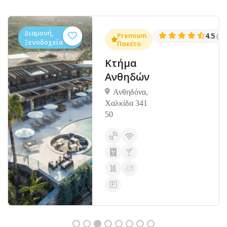
Διαμονή,
.3
Premium
4.5
(1381)
(14
Ξενοδοχεία
Πακέτο
Κτήμα
Ανθηδών
Ανθηδόνα,
Χαλκίδα 341
50