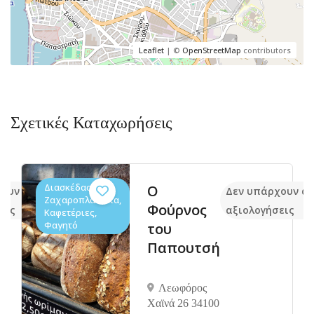
Leaflet
| ©
OpenStreetMap
contributors
Σχετικές Καταχωρήσεις
Διασκέδαση,
Ο
χουν ακόμα
Δεν υπάρχουν α
Ζαχαροπλαστεία,
Φούρνος
εις
αξιολογήσεις
Καφετέριες,
Φαγητό
του
Παπουτσή
Λεωφόρος
Χαϊνά 26 34100