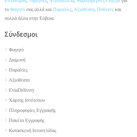
Εστιατόρια
,
Ταβέρνες
,
Ψητοπωλεία
,
Ψαροταβέρνες-Ουζερί
για
το
Φαγητό
σας αλλά και
Παραλίες
,
Αξιοθέατα
,
Delivery
και
πολλά άλλα στην Εύβοια.
Σύνδεσμοι
Φαγητό
4.9
Διαμονή
Παραλίες
Αξιοθέατα
EviaDelivery
Χάρτης Ιστότοπου
Πληροφορίες Εγγραφής
Πακέτα Εγγραφής
Κατασκευή Ιστοσελίδας