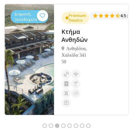
Διαμονή,
.3
Premium
4.5
(1381)
(14
Ξενοδοχεία
Πακέτο
Κτήμα
Ανθηδών
Ανθηδόνα,
Χαλκίδα 341
50