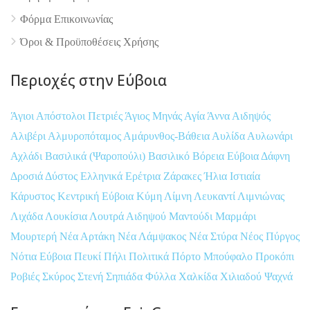
Φόρμα Επικοινωνίας
Όροι & Προϋποθέσεις Xρήσης
Περιοχές στην Εύβοια
Άγιοι Απόστολοι Πετριές
Άγιος Μηνάς
Αγία Άννα
Αιδηψός
Αλιβέρι
Αλμυροπόταμος
Αμάρυνθος-Βάθεια
Αυλίδα
Αυλωνάρι
Αχλάδι
Βασιλικά (Ψαροπούλι)
Βασιλικό
Βόρεια Εύβοια
Δάφνη
Δροσιά
Δύστος
Ελληνικά
Ερέτρια
Ζάρακες
Ήλια
Ιστιαία
Κάρυστος
Κεντρική Εύβοια
Κύμη
Λίμνη
Λευκαντί
Λιμνιώνας
Λιχάδα
Λουκίσια
Λουτρά Αιδηψού
Μαντούδι
Μαρμάρι
Μουρτερή
Νέα Αρτάκη
Νέα Λάμψακος
Νέα Στύρα
Νέος Πύργος
Νότια Εύβοια
Πευκί
Πήλι
Πολιτικά
Πόρτο Μπούφαλο
Προκόπι
Ροβιές
Σκύρος
Στενή
Σηπιάδα
Φύλλα
Χαλκίδα
Χιλιαδού
Ψαχνά