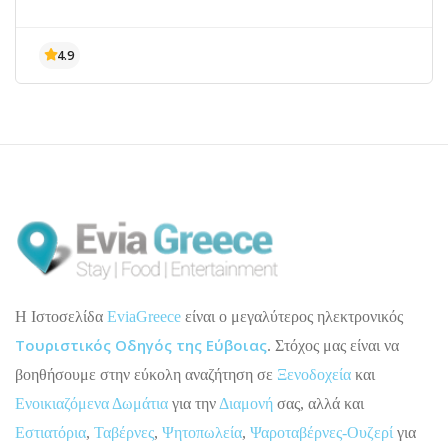
H Ιστοσελίδα
EviaGreece
είναι ο μεγαλύτερος ηλεκτρονικός
Τουριστικός Οδηγός της Εύβοιας
. Στόχος μας είναι να
βοηθήσουμε στην εύκολη αναζήτηση σε
Ξενοδοχεία
και
Ενοικιαζόμενα Δωμάτια
για την
Διαμονή
σας, αλλά και
Εστιατόρια
,
Ταβέρνες
,
Ψητοπωλεία
,
Ψαροταβέρνες-Ουζερί
για