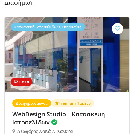
Διαφήμιση
Κατασκευή ιστοσελίδων, Υπηρεσίες
Κλειστά
Διαφημιζόμενος
Premium Πακέτο
WebDesign Studio – Κατασκευή
Ιστοσελίδων
Λεωφόρος Χαϊνά 7, Χαλκίδα