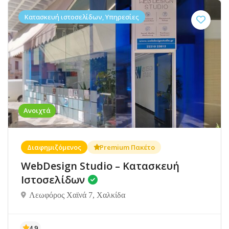
Κατασκευή ιστοσελίδων, Υπηρεσίες
Ανοιχτά
Διαφημιζόμενος
Premium Πακέτο
WebDesign Studio – Κατασκευή
Ιστοσελίδων
Λεωφόρος Χαϊνά 7, Χαλκίδα