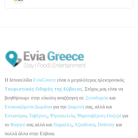
H Ιστοσελίδα
EviaGreece
είναι ο μεγαλύτερος ηλεκτρονικός
Τουριστικός Οδηγός της Εύβοιας
. Στόχος μας είναι να
βοηθήσουμε στην εύκολη αναζήτηση σε
Ξενοδοχεία
και
Ενοικιαζόμενα Δωμάτια
για την
Διαμονή
σας, αλλά και
Εστιατόρια
,
Ταβέρνες
,
Ψητοπωλεία
,
Ψαροταβέρνες-Ουζερί
για
το
Φαγητό
σας αλλά και
Παραλίες
,
Αξιοθέατα
,
Delivery
και
πολλά άλλα στην Εύβοια.