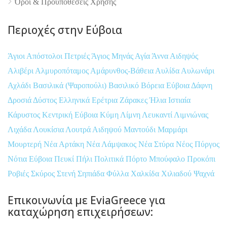
Όροι & Προϋποθέσεις Xρήσης
Περιοχές στην Εύβοια
Άγιοι Απόστολοι Πετριές
Άγιος Μηνάς
Αγία Άννα
Αιδηψός
Αλιβέρι
Αλμυροπόταμος
Αμάρυνθος-Βάθεια
Αυλίδα
Αυλωνάρι
Αχλάδι
Βασιλικά (Ψαροπούλι)
Βασιλικό
Βόρεια Εύβοια
Δάφνη
Δροσιά
Δύστος
Ελληνικά
Ερέτρια
Ζάρακες
Ήλια
Ιστιαία
Κάρυστος
Κεντρική Εύβοια
Κύμη
Λίμνη
Λευκαντί
Λιμνιώνας
Λιχάδα
Λουκίσια
Λουτρά Αιδηψού
Μαντούδι
Μαρμάρι
Μουρτερή
Νέα Αρτάκη
Νέα Λάμψακος
Νέα Στύρα
Νέος Πύργος
Νότια Εύβοια
Πευκί
Πήλι
Πολιτικά
Πόρτο Μπούφαλο
Προκόπι
Ροβιές
Σκύρος
Στενή
Σηπιάδα
Φύλλα
Χαλκίδα
Χιλιαδού
Ψαχνά
Επικοινωνία με EviaGreece για
καταχώρηση επιχειρήσεων: