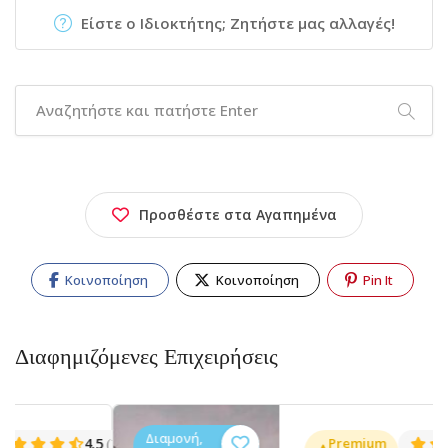
Είστε ο Ιδιοκτήτης; Ζητήστε μας αλλαγές!
Προσθέστε στα Αγαπημένα
Κοινοποίηση
Κοινοποίηση
Pin It
Διαφημιζόμενες Επιχειρήσεις
Διαμονή,
.5
Premium
3.5
(1427)
(27