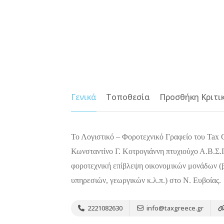
Γενικά
Τοποθεσία
Προσθήκη Κριτι
Το Λογιστικό – Φοροτεχνικό Γραφείο του Tax 
Κωνσταντίνο Γ. Κοτρογιάννη πτυχιούχο Α.Β.Σ.Π
φοροτεχνική επίβλεψη οικονομικών μονάδων (β
υπηρεσιών, γεωργικών κ.λ.π.) στο Ν. Ευβοίας.
2221082630
info@taxgreece.gr