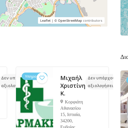
Leaflet
| ©
OpenStreetMap
contributors
Δι
Υπηρεσίες
Μιχαήλ
Δεν υπάρχουν ακόμα
Δεν υπάρχουν ακό
Χριστίνη
αξιολογήσεις
αξιολογήσεις
Κ.
Κορφιάτη
Αθανασίου
15, Ιστιαία,
34200,
Ευβοίας