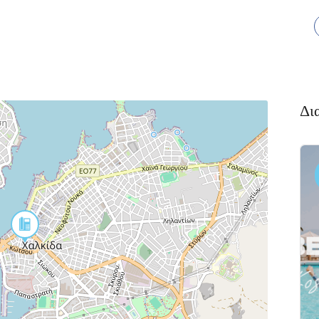
Δι
Διαμονή,
Πακέτο
Premium
Ξενοδοχεία
Πακέτο
αλκιδα
Kaminos
αι
Resort
 Xαλκίδα
Λίμνη,
Βόρεια
Εύβοια 340 05