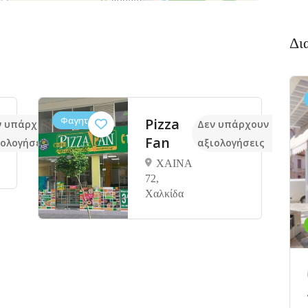
Δι
Εστιατόρια,
ουζίνα
Πιάτο
Δεν υπάρχουν ακόμα
Φαγητό
πό
αξιολογήσεις
Αποστολίδου
πίτι
4, Χαλκίδα
Χαινά
Χαλκίδα