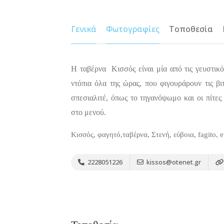
Γενικά
Φωτογραφίες
Τοποθεσία
Η ταβέρνα Κισσός είναι μία από τις γευστικό
ντόπια όλα της ώρας, που φιγουράρουν τις βιτ
σπεσιαλιτέ, όπως το τηγανόψωμο και οι πίτες
στο μενού.
Κισσός, φαγητό,ταβέρνα, Στενή, εύβοια, fagito, ev
2228051226
kissos@otenet.gr