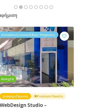
αφήμιση
Κατασκευή ιστοσελίδων, Υπηρεσίες
Διασκέδαση,
Red
Δεν υπάρχουν ακόμα
Δεν υπάρχουν ακ
Φαγητό
Hot
αξιολογήσεις
αξιολογήσεις
Chili
Crepes
Λεωφ.
Ανοιχτά
Αρχαίου
Θεάτρου
60,
Διαφημιζόμενος
Premium Πακέτο
Ερέτρια
WebDesign Studio –