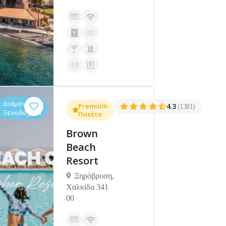
Διαμονή,
Premium
4.3
(1381)
Ξενοδοχεία
Πακέτο
Brown
Beach
Resort
Ξηρόβρυση,
Χαλκίδα 341
00