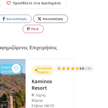
Προσθέστε στα Αγαπημένα
Κοινοποίηση
Κοινοποίηση
Pin It
αφημιζόμενες Επιχειρήσεις
Διαμονή,
Premium
4.6
(338)
Ξενοδοχεία
Πακέτο
Kaminos
Resort
Λίμνη,
Βόρεια
Εύβοια 340 05