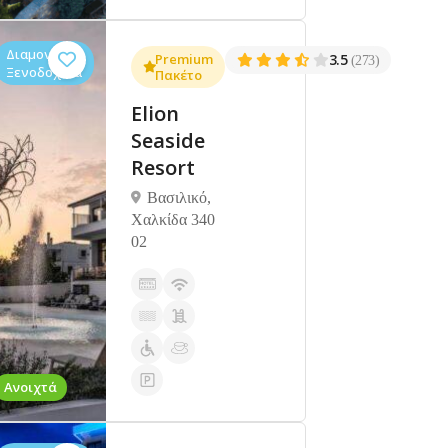
Διαμονή,
Premium
3.5
(273)
Ξενοδοχεία
Πακέτο
Elion
Seaside
Resort
Βασιλικό,
Χαλκίδα 340
02
Ανοιχτά