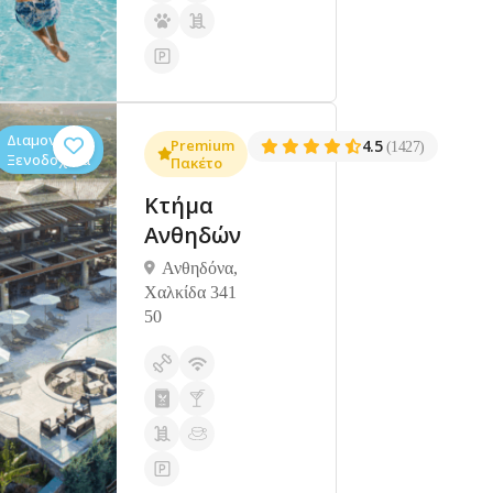
Διαμονή,
Premium
4.5
(1427)
Ξενοδοχεία
Πακέτο
Κτήμα
Ανθηδών
Ανθηδόνα,
Χαλκίδα 341
50