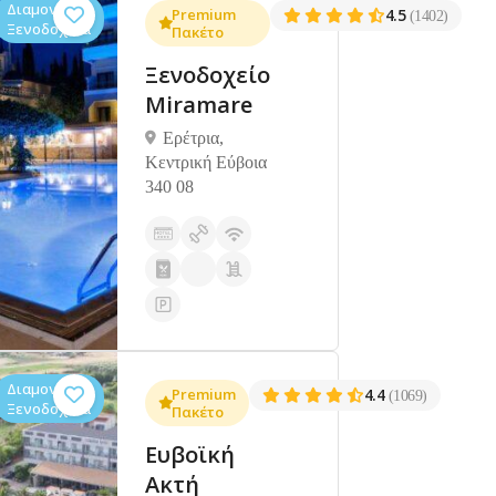
Διαμονή,
Premium
4.5
(1402)
Ξενοδοχεία
Πακέτο
Ξενοδοχείο
Miramare
Ερέτρια,
Κεντρική Εύβοια
340 08
Διαμονή,
Premium
4.4
(1069)
Ξενοδοχεία
Πακέτο
Ευβοϊκή
Ακτή