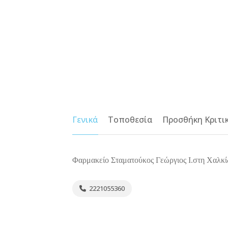
Γενικά
Τοποθεσία
Προσθήκη Κριτι
Φαρμακείο Σταματούκος Γεώργιος Ι.στη Χαλκί
2221055360