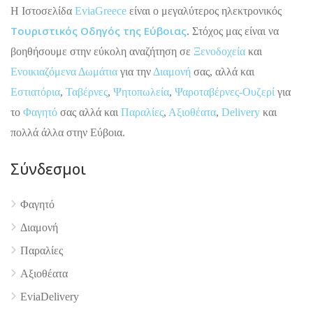
H Ιστοσελίδα
EviaGreece
είναι ο μεγαλύτερος ηλεκτρονικός
Τουριστικός Οδηγός της Εύβοιας
. Στόχος μας είναι να
βοηθήσουμε στην εύκολη αναζήτηση σε
Ξενοδοχεία
και
Ενοικιαζόμενα Δωμάτια
για την
Διαμονή
σας, αλλά και
Εστιατόρια
,
Ταβέρνες
,
Ψητοπωλεία
,
Ψαροταβέρνες-Ουζερί
για
το
Φαγητό
σας αλλά και
Παραλίες
,
Αξιοθέατα
,
Delivery
και
πολλά άλλα στην Εύβοια.
Σύνδεσμοι
Φαγητό
4.9
Διαμονή
Παραλίες
Αξιοθέατα
EviaDelivery