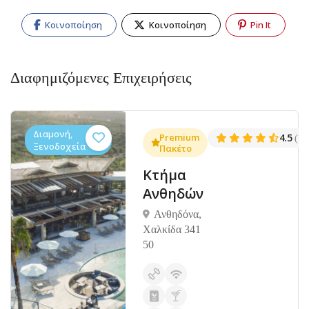
Κοινοποίηση
Κοινοποίηση
Pin It
Διαφημιζόμενες Επιχειρήσεις
Διαμονή,
.3
Premium
4.5
(1381)
(14
Ξενοδοχεία
Πακέτο
Κτήμα
Ανθηδών
Ανθηδόνα,
Χαλκίδα 341
50