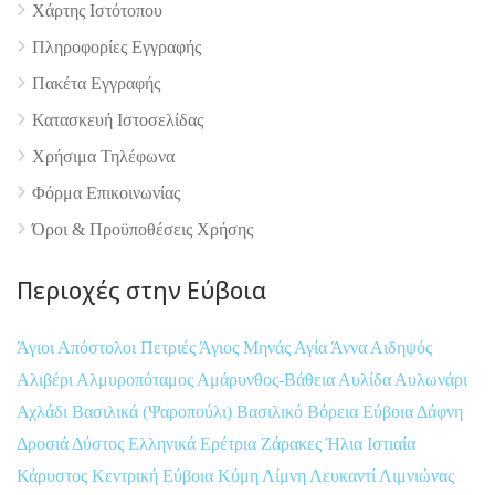
Χάρτης Ιστότοπου
Πληροφορίες Εγγραφής
Πακέτα Εγγραφής
Κατασκευή Ιστοσελίδας
Χρήσιμα Τηλέφωνα
Φόρμα Επικοινωνίας
Όροι & Προϋποθέσεις Xρήσης
Περιοχές στην Εύβοια
Άγιοι Απόστολοι Πετριές
Άγιος Μηνάς
Αγία Άννα
Αιδηψός
Αλιβέρι
Αλμυροπόταμος
Αμάρυνθος-Βάθεια
Αυλίδα
Αυλωνάρι
Αχλάδι
Βασιλικά (Ψαροπούλι)
Βασιλικό
Βόρεια Εύβοια
Δάφνη
Δροσιά
Δύστος
Ελληνικά
Ερέτρια
Ζάρακες
Ήλια
Ιστιαία
Κάρυστος
Κεντρική Εύβοια
Κύμη
Λίμνη
Λευκαντί
Λιμνιώνας