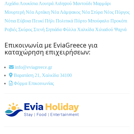
Λιχάδα
Λουκίσια
Λουτρά Αιδηψού
Μαντούδι
Μαρμάρι
Μουρτερή
Νέα Αρτάκη
Νέα Λάμψακος
Νέα Στύρα
Νέος Πύργος
Νότια Εύβοια
Πευκί
Πήλι
Πολιτικά
Πόρτο Μπούφαλο
Προκόπι
Ροβιές
Σκύρος
Στενή
Σηπιάδα
Φύλλα
Χαλκίδα
Χιλιαδού
Ψαχνά
Επικοινωνία με EviaGreece για
καταχώρηση επιχειρήσεων:
info@eviagreece.gr
Βαρατάση 21, Χαλκίδα 34100
Φόρμα Επικοινωνίας