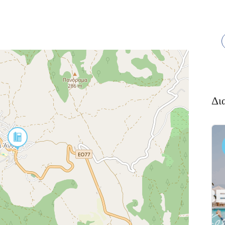
Δι
Διαμονή,
Πακέτο
Premium
Ξενοδοχεία
Πακέτο
αλκιδα
Kaminos
αι
Resort
 Xαλκίδα
Λίμνη,
Βόρεια
Εύβοια 340 05