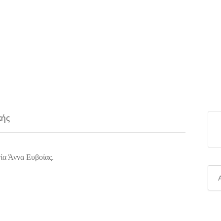
κής
α Άννα Ευβοίας.