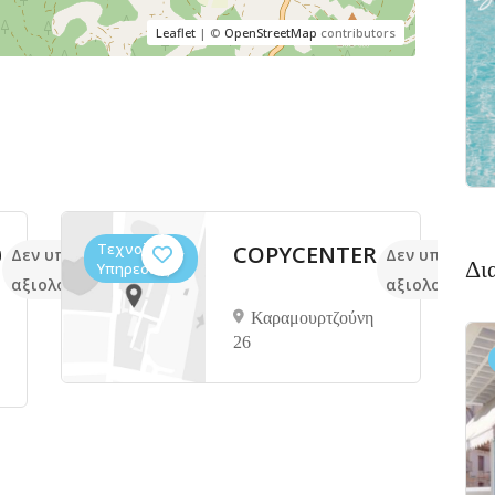
Leaflet
| ©
OpenStreetMap
contributors
Τεχνολογία,
υ
COPYCENTER
Δεν υπάρχουν ακόμα
Δεν υπάρχου
Δι
Υπηρεσίες
αξιολογήσεις
αξιολογήσεις
Καραμουρτζούνη
26