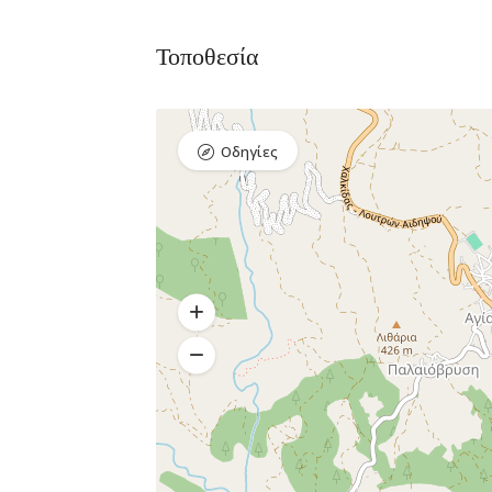
Τοποθεσία
Οδηγίες
Bar, Club,
Premium 
Διασκέδαση,
Εστιατόρια
Raval Χ
Καραολή κ
Δημητρίου 1,