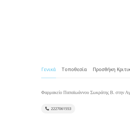
Γενικά
Τοποθεσία
Προσθήκη Κριτι
Φαρμακείο Παπαϊωάννου Σωκράτης Β. στην Αγί
2227061553