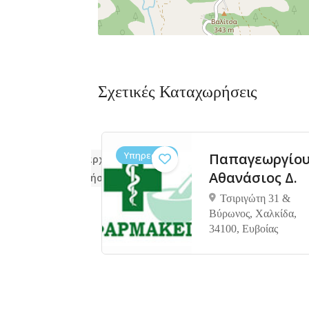
Σχετικές Καταχωρήσεις
Υπηρεσίες
νίδου
Παπαγεωργίο
Δεν υπάρχουν ακόμα
 Σ. –
Αθανάσιος Δ.
αξιολογήσεις
ολόγος
Τσιριγώτη 31 &
Βύρωνος, Χαλκίδα,
34100, Ευβοίας
των 45,
α