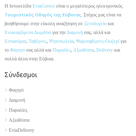
H Ιστοσελίδα
EviaGreece
είναι ο μεγαλύτερος ηλεκτρονικός
Τουριστικός Οδηγός της Εύβοιας
. Στόχος μας είναι να
βοηθήσουμε στην εύκολη αναζήτηση σε
Ξενοδοχεία
και
Ενοικιαζόμενα Δωμάτια
για την
Διαμονή
σας, αλλά και
Εστιατόρια
,
Ταβέρνες
,
Ψητοπωλεία
,
Ψαροταβέρνες-Ουζερί
για
το
Φαγητό
σας αλλά και
Παραλίες
,
Αξιοθέατα
,
Delivery
και
πολλά άλλα στην Εύβοια.
Σύνδεσμοι
Φαγητό
Διαμονή
Παραλίες
Αξιοθέατα
4.9
EviaDelivery