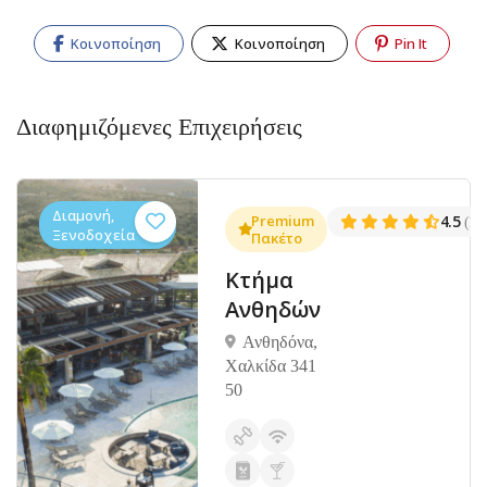
Κοινοποίηση
Κοινοποίηση
Pin It
Διαφημιζόμενες Επιχειρήσεις
Διαμονή,
.3
Premium
4.5
(1381)
(14
Ξενοδοχεία
Πακέτο
Κτήμα
Ανθηδών
Ανθηδόνα,
Χαλκίδα 341
50