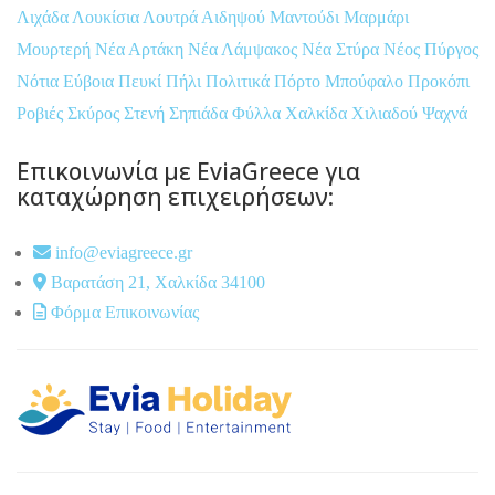
Λιχάδα
Λουκίσια
Λουτρά Αιδηψού
Μαντούδι
Μαρμάρι
Μουρτερή
Νέα Αρτάκη
Νέα Λάμψακος
Νέα Στύρα
Νέος Πύργος
Νότια Εύβοια
Πευκί
Πήλι
Πολιτικά
Πόρτο Μπούφαλο
Προκόπι
Ροβιές
Σκύρος
Στενή
Σηπιάδα
Φύλλα
Χαλκίδα
Χιλιαδού
Ψαχνά
Επικοινωνία με EviaGreece για
καταχώρηση επιχειρήσεων:
info@eviagreece.gr
Βαρατάση 21, Χαλκίδα 34100
Φόρμα Επικοινωνίας