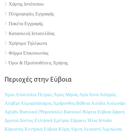
Χάρτης Ιστότοπου
Πληροφορίες Εγγραφής
Πακέτα Εγγραφής
Κατασκευή Ιστοσελίδας
Χρήσιμα Τηλέφωνα
Φόρμα Επικοινωνίας
Όροι & Προϋποθέσεις Xρήσης
Περιοχές στην Εύβοια
Άγιοι Απόστολοι Πετριές
Άγιος Μηνάς
Αγία Άννα
Αιδηψός
Αλιβέρι
Αλμυροπόταμος
Αμάρυνθος-Βάθεια
Αυλίδα
Αυλωνάρι
Αχλάδι
Βασιλικά (Ψαροπούλι)
Βασιλικό
Βόρεια Εύβοια
Δάφνη
Δροσιά
Δύστος
Ελληνικά
Ερέτρια
Ζάρακες
Ήλια
Ιστιαία
Κάρυστος
Κεντρική Εύβοια
Κύμη
Λίμνη
Λευκαντί
Λιμνιώνας