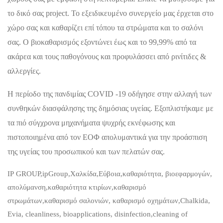
το δικό σας project. Το εξειδικευμένο συνεργείο μας έρχεται στο
χώρο σας και καθαρίζει επί τόπου τα στρώματα και το σαλόνι
σας. Ο βιοκαθαρισμός εξοντώνει έως και το 99,99% από τα
ακάρεα και τους παθογόνους και προφυλάσσει από ρινίτιδες &
αλλεργίες.
Η περίοδο της πανδιμίας COVID -19 οδήγησε στην αλλαγή των
συνθηκών διασφάλησης της δημόσιας υγείας. Εξοπλιστήκαμε με
τα πιό σύγχρονα μηχανήματα ψυχρής εκνέφωσης και
πιστοποιημένα από τον ΕΟΦ απολυμαντικά για την προάσπιση
της υγείας του προσωπικού και των πελατών σας.
IP GROUP,ipGroup,Χαλκίδα,Εύβοια,καθαριότητα, βιοεφαρμογών,
απολύμανση,καθαριότητα κτιρίων,καθαρισμό
στρωμάτων,καθαρισμό σαλονιών, καθαρισμό οχημάτων,Chalkida,
Evia, cleanliness, bioapplications, disinfection,cleaning of