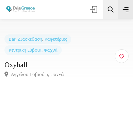
Bar
,
Διασκέδαση
,
Καφετέριες
Κεντρική Εύβοια
,
Ψαχνά
Τοποθεσία
Oxyhall
Όλες οι Κατηγορίες
Αγγέλου Γοβιού 5, ψαχνά
Αναζήτηση