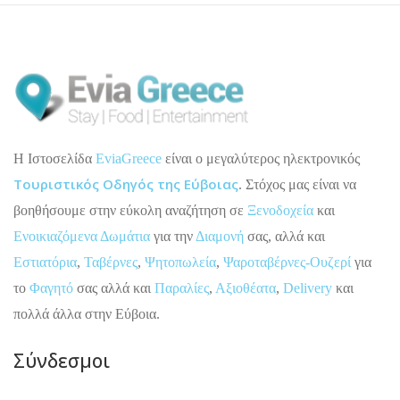
H Ιστοσελίδα
EviaGreece
είναι ο μεγαλύτερος ηλεκτρονικός
Τουριστικός Οδηγός της Εύβοιας
. Στόχος μας είναι να
βοηθήσουμε στην εύκολη αναζήτηση σε
Ξενοδοχεία
και
Ενοικιαζόμενα Δωμάτια
για την
Διαμονή
σας, αλλά και
Εστιατόρια
,
Ταβέρνες
,
Ψητοπωλεία
,
Ψαροταβέρνες-Ουζερί
για
το
Φαγητό
σας αλλά και
Παραλίες
,
Αξιοθέατα
,
Delivery
και
πολλά άλλα στην Εύβοια.
Σύνδεσμοι