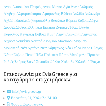
Άγιοι Απόστολοι Πετριές
Άγιος Μηνάς
Αγία Άννα
Αιδηψός
Αλιβέρι
Αλμυροπόταμος
Αμάρυνθος-Βάθεια
Αυλίδα
Αυλωνάρι
Αχλάδι
Βασιλικά (Ψαροπούλι)
Βασιλικό
Βόρεια Εύβοια
Δάφνη
Δροσιά
Δύστος
Ελληνικά
Ερέτρια
Ζάρακες
Ήλια
Ιστιαία
Κάρυστος
Κεντρική Εύβοια
Κύμη
Λίμνη
Λευκαντί
Λιμνιώνας
Λιχάδα
Λουκίσια
Λουτρά Αιδηψού
Μαντούδι
Μαρμάρι
Μουρτερή
Νέα Αρτάκη
Νέα Λάμψακος
Νέα Στύρα
Νέος Πύργος
Νότια Εύβοια
Πευκί
Πήλι
Πολιτικά
Πόρτο Μπούφαλο
Προκόπι
Ροβιές
Σκύρος
Στενή
Σηπιάδα
Φύλλα
Χαλκίδα
Χιλιαδού
Ψαχνά
Επικοινωνία με EviaGreece για
καταχώρηση επιχειρήσεων:
info@eviagreece.gr
Βαρατάση 21, Χαλκίδα 34100
Φόρμα Επικοινωνίας