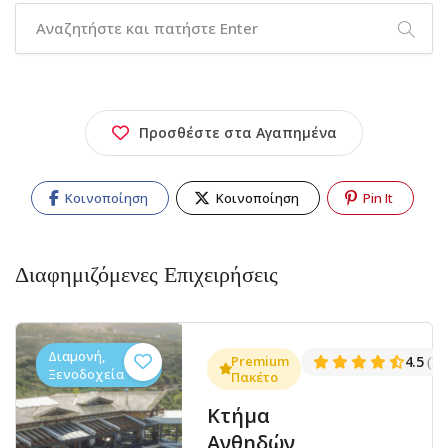
Προσθέστε στα Αγαπημένα
Κοινοποίηση
Κοινοποίηση
Pin It
Διαφημιζόμενες Επιχειρήσεις
Διαμονή,
.3
Premium
4.5
(1381)
(14
Ξενοδοχεία
Πακέτο
Κτήμα
Ανθηδών