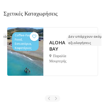
Σχετικές Καταχωρήσεις
Coffee-Fast
 ακόμα
Δεν υπάρχουν ακόμα
Food,
ALOHA
αξιολογήσεις
Εστιατόρια,
Καφετέριες
BAY
Παραλία
Μουρτερής