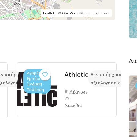
Leaflet
| ©
OpenStreetMap
contributors
Δι
Αγορές /
Athletic
εν υπάρχουν ακόμα
Δεν υπάρχουν ακόμ
Εμπόριο,
ξιολογήσεις
αξιολογήσεις
Ένδυση -
Υπόδηση
Αβάντων
25,
Χαλκίδα