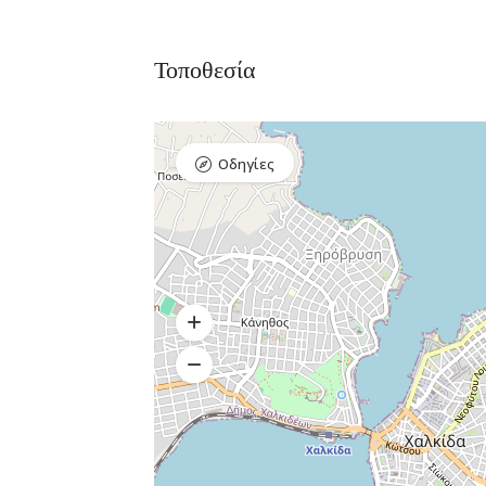
Τοποθεσία
Οδηγίες
Διαμονή,
Premium Πακέτο
Premium
Ξενοδοχεία
Πακέτο
Raval Χαλκιδα
Kaminos
Καραολή και
Resort
Δημητρίου 1, Xαλκίδα
Λίμνη,
Βόρεια
Εύβοια 340 0