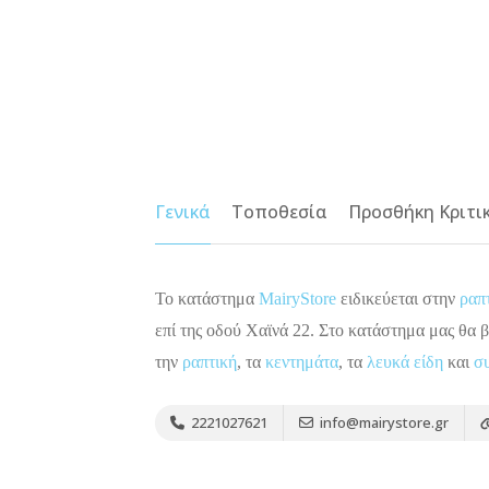
Γενικά
Τοποθεσία
Προσθήκη Κριτι
Το κατάστημα
MairyStore
ειδικεύεται στην
ραπ
επί της οδού Χαϊνά 22. Στο κατάστημα μας θα 
την
ραπτική
, τα
κεντημάτα
, τα
λευκά είδη
και
σ
2221027621
info@mairystore.gr