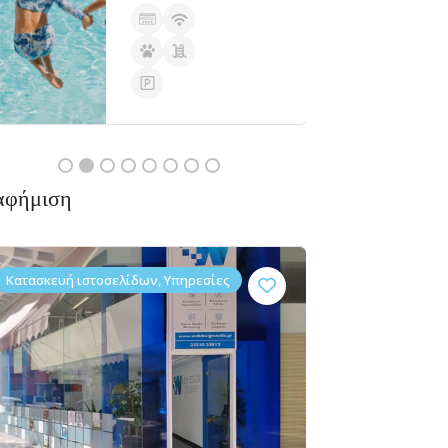
Ανοιχτά
αφήμιση
Αγορές / Εμπόριο,
Συνεργείο
Tresento
α
Δεν υπάρχουν ακόμα
Κοσμηματοπωλεία
Αυτοκινήτων
αξιολογήσεις
Κατασκευή ιστοσελίδων, Υπηρεσίες
Άβαντων
41 34100
Χαλκίδα