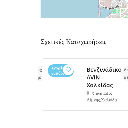
Σχετικές Καταχωρήσεις
Αγορές /
στινός
Βενζινάδικο
Δεν υπάρχουν ακόμα
Δ
Εμπόριο
AVIN
αξιολογήσεις
α
Χαλκίδας
ου 12,
Χαϊνα 44 &
 341 00
Λίμνης,Xαλκίδα