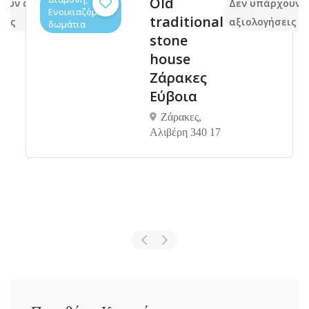
Old
ουν ακόμα
Δεν υπάρχουν α
Ενοικιαζόμενα
traditional
εις
αξιολογήσεις
δωμάτια
stone
house
Ζάρακες
Εύβοια
Ζάρακες,
Αλιβέρη 340 17