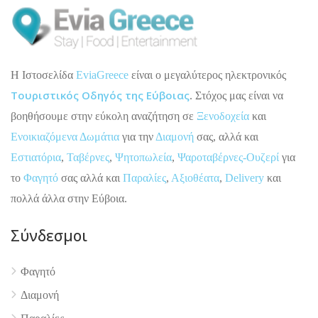
H Ιστοσελίδα
EviaGreece
είναι ο μεγαλύτερος ηλεκτρονικός
Τουριστικός Οδηγός της Εύβοιας
. Στόχος μας είναι να
βοηθήσουμε στην εύκολη αναζήτηση σε
Ξενοδοχεία
και
Ενοικιαζόμενα Δωμάτια
για την
Διαμονή
σας, αλλά και
Εστιατόρια
,
Ταβέρνες
,
Ψητοπωλεία
,
Ψαροταβέρνες-Ουζερί
για
το
Φαγητό
σας αλλά και
Παραλίες
,
Αξιοθέατα
,
Delivery
και
πολλά άλλα στην Εύβοια.
Σύνδεσμοι
Φαγητό
Διαμονή