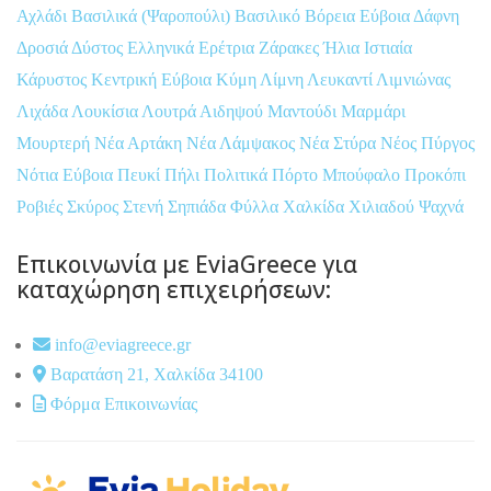
Αχλάδι
Βασιλικά (Ψαροπούλι)
Βασιλικό
Βόρεια Εύβοια
Δάφνη
Δροσιά
Δύστος
Ελληνικά
Ερέτρια
Ζάρακες
Ήλια
Ιστιαία
Κάρυστος
Κεντρική Εύβοια
Κύμη
Λίμνη
Λευκαντί
Λιμνιώνας
Λιχάδα
Λουκίσια
Λουτρά Αιδηψού
Μαντούδι
Μαρμάρι
Μουρτερή
Νέα Αρτάκη
Νέα Λάμψακος
Νέα Στύρα
Νέος Πύργος
Νότια Εύβοια
Πευκί
Πήλι
Πολιτικά
Πόρτο Μπούφαλο
Προκόπι
Ροβιές
Σκύρος
Στενή
Σηπιάδα
Φύλλα
Χαλκίδα
Χιλιαδού
Ψαχνά
Επικοινωνία με EviaGreece για
καταχώρηση επιχειρήσεων:
info@eviagreece.gr
Βαρατάση 21, Χαλκίδα 34100
Φόρμα Επικοινωνίας