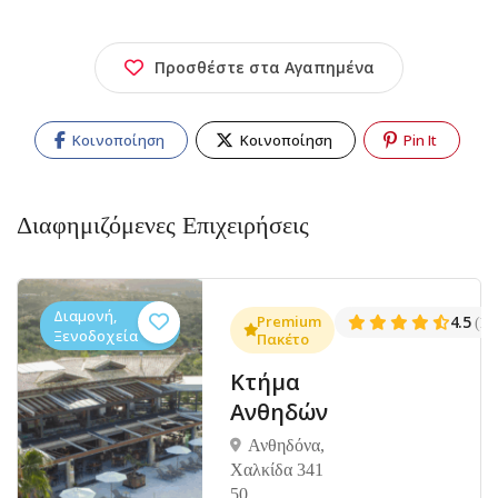
Προσθέστε στα Αγαπημένα
Κοινοποίηση
Κοινοποίηση
Pin It
Διαφημιζόμενες Επιχειρήσεις
Διαμονή,
.3
Premium
4.5
(1381)
(14
Ξενοδοχεία
Πακέτο
Κτήμα
Ανθηδών
Ανθηδόνα,
Χαλκίδα 341
50