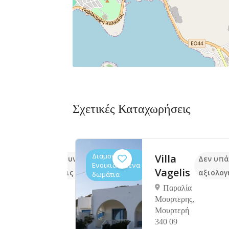
Σχετικές Καταχωρήσεις
Διαμονή,
Villa
Δεν υπάρχουν ακόμα
Δεν υπά
Ενοικιαζόμενα
e
Vagelis
αξιολογήσεις
αξιολογ
δωμάτια
αντί
Παραλία
Μουρτερης,
Μουρτερή
ντί,
340 09
α