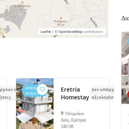
Δι
Leaflet
| ©
OpenStreetMap
contributors
Airbnb,
Eretria
ρχουν ακόμα
Δεν υπάρχουν ακ
Διαμονή
Homestay
ήσεις
αξιολογήσεις
Ολυμπίου
Διός, Ερέτρια
340 08