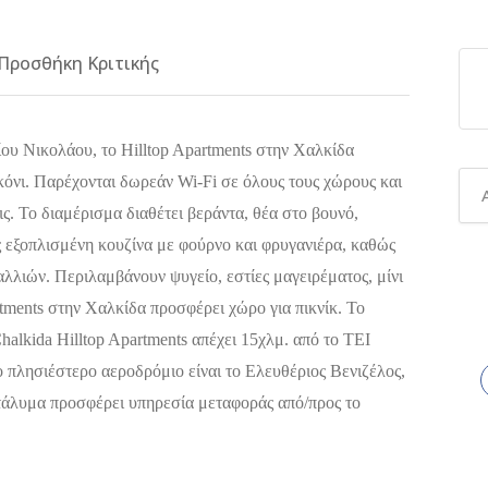
Προσθήκη Κριτικής
ου Νικολάου, το Hilltop Apartments στην Χαλκίδα
όνι. Παρέχονται δωρεάν Wi-Fi σε όλους τους χώρους και
ς. Το διαμέρισμα διαθέτει βεράντα, θέα στο βουνό,
ς εξοπλισμένη κουζίνα με φούρνο και φρυγανιέρα, καθώς
αλλιών. Περιλαμβάνουν ψυγείο, εστίες μαγειρέματος, μίνι
rtments στην Χαλκίδα προσφέρει χώρο για πικνίκ. Το
alkida Hilltop Apartments απέχει 15χλμ. από το ΤΕΙ
ο πλησιέστερο αεροδρόμιο είναι το Ελευθέριος Βενιζέλος,
τάλυμα προσφέρει υπηρεσία μεταφοράς από/προς το