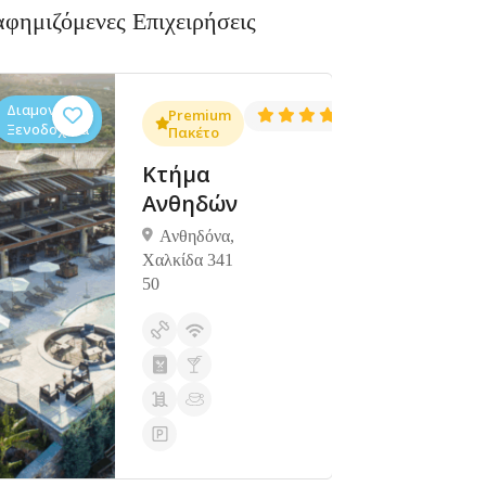
αφημιζόμενες Επιχειρήσεις
Διαμονή,
Διαμονή,
4.3
Premium
4.5
(1381)
(1427)
Ξενοδοχεία
Ξενοδοχεία
Πακέτο
Κτήμα
Ανθηδών
Ανθηδόνα,
Χαλκίδα 341
50
Ανοιχτά