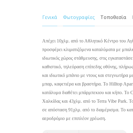
Γενικά
Φωτογραφίες
Τοποθεσία
Απέχει 10χλμ. από το Αθλητικό Κέντρο του Αγί
προσφέρει κλιματιζόμενα καταλύματα με μπαλκ
ιδιωτικός χώρος στάθμευσης. στις εγκαταστάσει
καθιστικό, τηλεόραση επίπεδης οθόνης, πλήρω
και ιδιωτικό μπάνιο με ντους και στεγνωτήρα μ
μπαρ, καφετιέρα και βραστήρα. Το Hilltop Apa
κατάλυμα διαθέτει μπάρμπεκιου και κήπο. Το Ch
Χαλκίδας και 43χλμ. από το Terra Vibe Park. Τ
σε απόσταση 91χλμ. από το διαμέρισμα. Το κα
αεροδρόμιο με επιπλέον χρέωση.