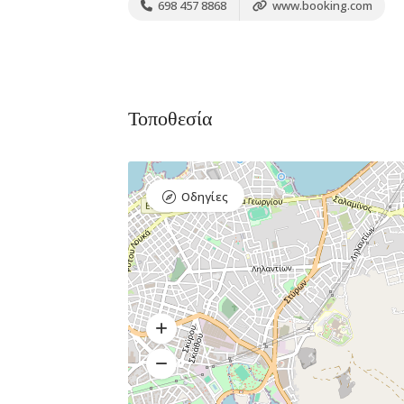
698 457 8868
www.booking.com
Διαμονή,
Premium Πακέτο
Premium
Ξενοδοχεία
Πακέτο
Τοποθεσία
Raval Χαλκιδα
Kaminos
Καραολή και
Resort
Δημητρίου 1, Xαλκίδα
Οδηγίες
Λίμνη,
Βόρεια
Εύβοια 340 0