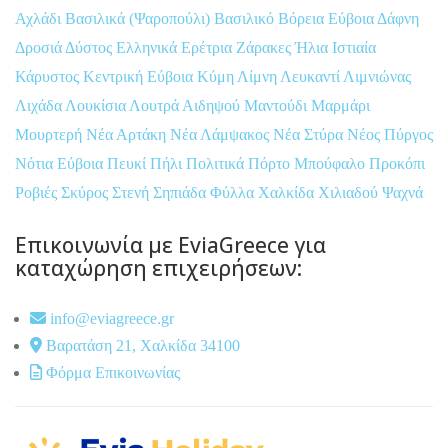
Αχλάδι
Βασιλικά (Ψαροπούλι)
Βασιλικό
Βόρεια Εύβοια
Δάφνη
Δροσιά
Δύστος
Ελληνικά
Ερέτρια
Ζάρακες
Ήλια
Ιστιαία
Κάρυστος
Κεντρική Εύβοια
Κύμη
Λίμνη
Λευκαντί
Λιμνιώνας
Λιχάδα
Λουκίσια
Λουτρά Αιδηψού
Μαντούδι
Μαρμάρι
Μουρτερή
Νέα Αρτάκη
Νέα Λάμψακος
Νέα Στύρα
Νέος Πύργος
Νότια Εύβοια
Πευκί
Πήλι
Πολιτικά
Πόρτο Μπούφαλο
Προκόπι
Ροβιές
Σκύρος
Στενή
Σηπιάδα
Φύλλα
Χαλκίδα
Χιλιαδού
Ψαχνά
Επικοινωνία με EviaGreece για
καταχώρηση επιχειρήσεων:
info@eviagreece.gr
Βαρατάση 21, Χαλκίδα 34100
Φόρμα Επικοινωνίας