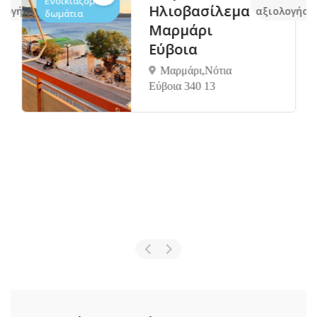
Ενοικιαζόμενα
Ηλιoβασίλεμα
λογήσεις
αξιολογήσε
δωμάτια
Μαρμάρι
Εύβοια
Μαρμάρι,Νότια
Εύβοια 340 13