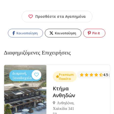
Προσθέστε στα Αγαπημένα
Κοινοποίηση
Κοινοποίηση
Pin It
Διαφημιζόμενες Επιχειρήσεις
Διαμονή,
.3
Premium
4.5
(1381)
(14
Ξενοδοχεία
Πακέτο
Κτήμα
Ανθηδών
Ανθηδόνα,
Χαλκίδα 341