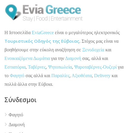
H Ιστοσελίδα
EviaGreece
είναι ο μεγαλύτερος ηλεκτρονικός
Τουριστικός Οδηγός της Εύβοιας
. Στόχος μας είναι να
βοηθήσουμε στην εύκολη αναζήτηση σε
Ξενοδοχεία
και
Ενοικιαζόμενα Δωμάτια
για την
Διαμονή
σας, αλλά και
Εστιατόρια
,
Ταβέρνες
,
Ψητοπωλεία
,
Ψαροταβέρνες-Ουζερί
για
το
Φαγητό
σας αλλά και
Παραλίες
,
Αξιοθέατα
,
Delivery
και
πολλά άλλα στην Εύβοια.
Σύνδεσμοι
4.9
Φαγητό
Διαμονή