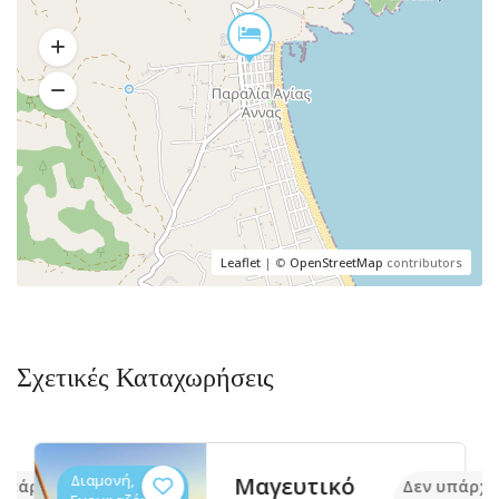
Leaflet
| ©
OpenStreetMap
contributors
Σχετικές Καταχωρήσεις
Διαμονή,
Μαγευτικό
 υπάρχουν ακόμα
Δεν υπάρχο