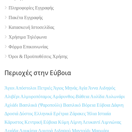
Πληροφορίες Εγγραφής
Πακέτα Εγγραφής
Κατασκευή Ιστοσελίδας
Χρήσιμα Τηλέφωνα
Φόρμα Επικοινωνίας
Όροι & Προϋποθέσεις Xρήσης
Περιοχές στην Εύβοια
Άγιοι Απόστολοι Πετριές
Άγιος Μηνάς
Αγία Άννα
Αιδηψός
Αλιβέρι
Αλμυροπόταμος
Αμάρυνθος-Βάθεια
Αυλίδα
Αυλωνάρι
Αχλάδι
Βασιλικά (Ψαροπούλι)
Βασιλικό
Βόρεια Εύβοια
Δάφνη
Δροσιά
Δύστος
Ελληνικά
Ερέτρια
Ζάρακες
Ήλια
Ιστιαία
Κάρυστος
Κεντρική Εύβοια
Κύμη
Λίμνη
Λευκαντί
Λιμνιώνας
Λιχάδα
Λουκίσια
Λουτρά Αιδηψού
Μαντούδι
Μαρμάρι