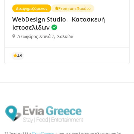
Διαφημιζόμενος
Premium Πακέτο
WebDesign Studio – Κατασκευή
Ιστοσελίδων
Λεωφόρος Χαϊνά 7, Χαλκίδα
H Ιστοσελίδα
EviaGreece
είναι ο μεγαλύτερος ηλεκτρονικός