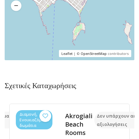
Leaflet
| ©
OpenStreetMap
contributors
Σχετικές Καταχωρήσεις
Διαμονή,
Akrogiali
κόμα
Δεν υπάρχουν ακ
Ενοικιαζόμενα
Beach
αξιολογήσεις
δωμάτια
Rooms