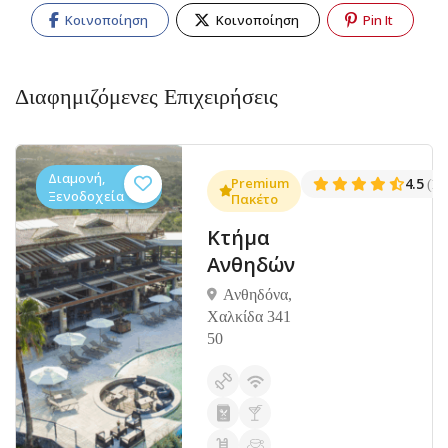
Κοινοποίηση
Κοινοποίηση
Pin It
Διαφημιζόμενες Επιχειρήσεις
Διαμονή,
.3
Premium
4.5
(1381)
(14
Ξενοδοχεία
Πακέτο
Κτήμα
Ανθηδών
Ανθηδόνα,
Χαλκίδα 341
50