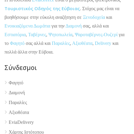
Τουριστικός Οδηγός της Εύβοιας
. Στόχος μας είναι να
βοηθήσουμε στην εύκολη αναζήτηση σε
Ξενοδοχεία
και
Ενοικιαζόμενα Δωμάτια
για την
Διαμονή
σας, αλλά και
Εστιατόρια
,
Ταβέρνες
,
Ψητοπωλεία
,
Ψαροταβέρνες-Ουζερί
για
το
Φαγητό
σας αλλά και
Παραλίες
,
Αξιοθέατα
,
Delivery
και
πολλά άλλα στην Εύβοια.
Σύνδεσμοι
Φαγητό
4.9
Διαμονή
Παραλίες
Αξιοθέατα
EviaDelivery
Χάρτης Ιστότοπου