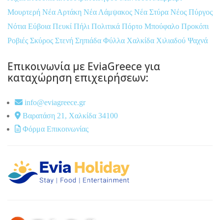
Μουρτερή
Νέα Αρτάκη
Νέα Λάμψακος
Νέα Στύρα
Νέος Πύργος
Νότια Εύβοια
Πευκί
Πήλι
Πολιτικά
Πόρτο Μπούφαλο
Προκόπι
Ροβιές
Σκύρος
Στενή
Σηπιάδα
Φύλλα
Χαλκίδα
Χιλιαδού
Ψαχνά
Επικοινωνία με EviaGreece για
καταχώρηση επιχειρήσεων:
info@eviagreece.gr
Βαρατάση 21, Χαλκίδα 34100
Φόρμα Επικοινωνίας