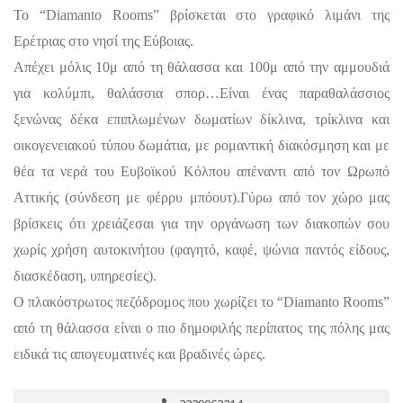
Το “Diamanto Rooms” βρίσκεται στο γραφικό λιμάνι της
Ερέτριας στο νησί της Εύβοιας.
Απέχει μόλις 10μ από τη θάλασσα και 100μ από την αμμουδιά
για κολύμπι, θαλάσσια σπορ…Είναι ένας παραθαλάσσιος
ξενώνας δέκα επιπλωμένων δωματίων δίκλινα, τρίκλινα και
οικογενειακού τύπου δωμάτια, με ρομαντική διακόσμηση και με
θέα τα νερά του Ευβοϊκού Κόλπου απέναντι από τον Ωρωπό
Αττικής (σύνδεση με φέρρυ μπόουτ).Γύρω από τον χώρο μας
βρίσκεις ότι χρειάζεσαι για την οργάνωση των διακοπών σου
χωρίς χρήση αυτοκινήτου (φαγητό, καφέ, ψώνια παντός είδους,
διασκέδαση, υπηρεσίες).
Ο πλακόστρωτος πεζόδρομος που χωρίζει το “Diamanto Rooms”
από τη θάλασσα είναι ο πιο δημοφιλής περίπατος της πόλης μας
ειδικά τις απογευματινές και βραδινές ώρες.