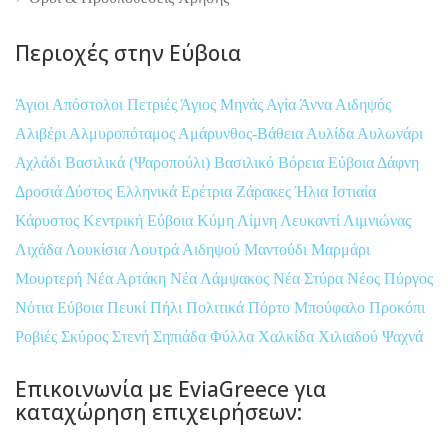
Περιοχές στην Εύβοια
Άγιοι Απόστολοι Πετριές
Άγιος Μηνάς
Αγία Άννα
Αιδηψός
Αλιβέρι
Αλμυροπόταμος
Αμάρυνθος-Βάθεια
Αυλίδα
Αυλωνάρι
Αχλάδι
Βασιλικά (Ψαροπούλι)
Βασιλικό
Βόρεια Εύβοια
Δάφνη
Δροσιά
Δύστος
Ελληνικά
Ερέτρια
Ζάρακες
Ήλια
Ιστιαία
Κάρυστος
Κεντρική Εύβοια
Κύμη
Λίμνη
Λευκαντί
Λιμνιώνας
Λιχάδα
Λουκίσια
Λουτρά Αιδηψού
Μαντούδι
Μαρμάρι
Μουρτερή
Νέα Αρτάκη
Νέα Λάμψακος
Νέα Στύρα
Νέος Πύργος
Νότια Εύβοια
Πευκί
Πήλι
Πολιτικά
Πόρτο Μπούφαλο
Προκόπι
Ροβιές
Σκύρος
Στενή
Σηπιάδα
Φύλλα
Χαλκίδα
Χιλιαδού
Ψαχνά
Επικοινωνία με EviaGreece για
καταχώρηση επιχειρήσεων: