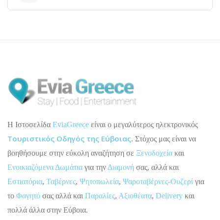
H Ιστοσελίδα
EviaGreece
είναι ο μεγαλύτερος ηλεκτρονικός
Τουριστικός Οδηγός της Εύβοιας
. Στόχος μας είναι να
βοηθήσουμε στην εύκολη αναζήτηση σε
Ξενοδοχεία
και
Ενοικιαζόμενα Δωμάτια
για την
Διαμονή
σας, αλλά και
Εστιατόρια
,
Ταβέρνες
,
Ψητοπωλεία
,
Ψαροταβέρνες-Ουζερί
για
το
Φαγητό
σας αλλά και
Παραλίες
,
Αξιοθέατα
,
Delivery
και
πολλά άλλα στην Εύβοια.