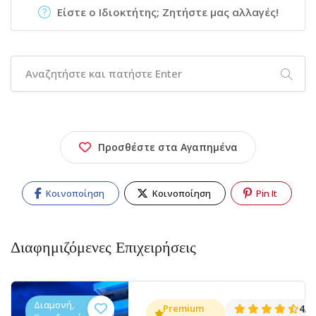
Είστε ο Ιδιοκτήτης; Ζητήστε μας αλλαγές!
Προσθέστε στα Αγαπημένα
Κοινοποίηση
Κοινοποίηση
Pin It
Διαφημιζόμενες Επιχειρήσεις
Διαμονή,
.5
Premium
4.5
(273)