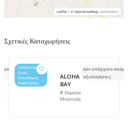
Leaflet
| ©
OpenStreetMap
contributors
Σχετικές Καταχωρήσεις
Coffee-Fast
κόμα
Δεν υπάρχουν ακόμα
Food,
ALOHA
αξιολογήσεις
Εστιατόρια,
Καφετέριες
BAY
Παραλία
Μουρτερής