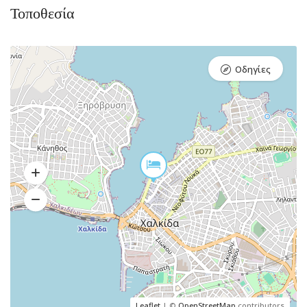
Τοποθεσία
Οδηγίες
Leaflet
| ©
OpenStreetMap
contributors