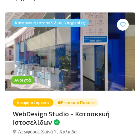
Κατασκευή ιστοσελίδων, Υπηρεσίες
Ανοιχτά
Διαφημιζόμενος
Premium Πακέτο
WebDesign Studio – Κατασκευή
Ιστοσελίδων
Λεωφόρος Χαϊνά 7, Χαλκίδα