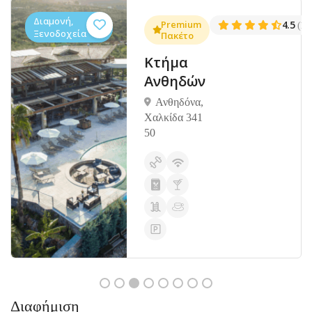
Διαμονή,
.3
Premium
4.5
(1381)
(14
Ξενοδοχεία
Πακέτο
Κτήμα
Ανθηδών
Ανθηδόνα,
Χαλκίδα 341
50
Διαφήμιση