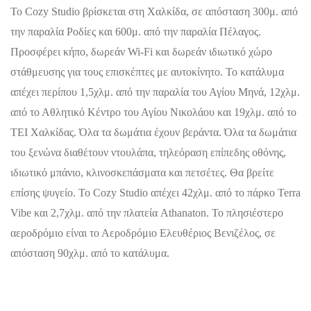
Το Cozy Studio βρίσκεται στη Χαλκίδα, σε απόσταση 300μ. από
την παραλία Ροδίες και 600μ. από την παραλία Πέλαγος.
Προσφέρει κήπο, δωρεάν Wi-Fi και δωρεάν ιδιωτικό χώρο
στάθμευσης για τους επισκέπτες με αυτοκίνητο. Το κατάλυμα
απέχει περίπου 1,5χλμ. από την παραλία του Αγίου Μηνά, 12χλμ.
από το Αθλητικό Κέντρο του Αγίου Νικολάου και 19χλμ. από το
ΤΕΙ Χαλκίδας. Όλα τα δωμάτια έχουν βεράντα. Όλα τα δωμάτια
του ξενώνα διαθέτουν ντουλάπα, τηλεόραση επίπεδης οθόνης,
ιδιωτικό μπάνιο, κλινοσκεπάσματα και πετσέτες. Θα βρείτε
επίσης ψυγείο. Το Cozy Studio απέχει 42χλμ. από το πάρκο Terra
Vibe και 2,7χλμ. από την πλατεία Athanaton. Το πλησιέστερο
αεροδρόμιο είναι το Αεροδρόμιο Ελευθέριος Βενιζέλος, σε
απόσταση 90χλμ. από το κατάλυμα.