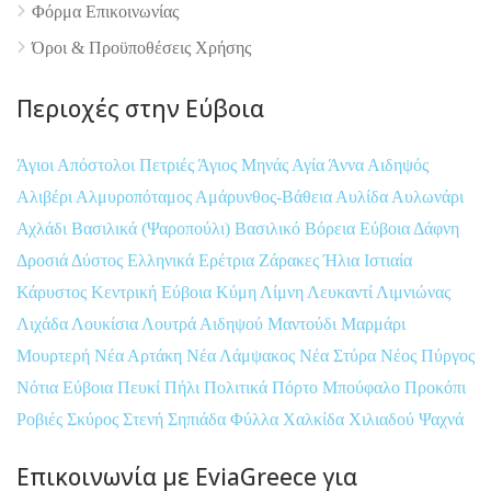
Φόρμα Επικοινωνίας
Όροι & Προϋποθέσεις Xρήσης
Περιοχές στην Εύβοια
Άγιοι Απόστολοι Πετριές
Άγιος Μηνάς
Αγία Άννα
Αιδηψός
Αλιβέρι
Αλμυροπόταμος
Αμάρυνθος-Βάθεια
Αυλίδα
Αυλωνάρι
Αχλάδι
Βασιλικά (Ψαροπούλι)
Βασιλικό
Βόρεια Εύβοια
Δάφνη
Δροσιά
Δύστος
Ελληνικά
Ερέτρια
Ζάρακες
Ήλια
Ιστιαία
Κάρυστος
Κεντρική Εύβοια
Κύμη
Λίμνη
Λευκαντί
Λιμνιώνας
Λιχάδα
Λουκίσια
Λουτρά Αιδηψού
Μαντούδι
Μαρμάρι
Μουρτερή
Νέα Αρτάκη
Νέα Λάμψακος
Νέα Στύρα
Νέος Πύργος
Νότια Εύβοια
Πευκί
Πήλι
Πολιτικά
Πόρτο Μπούφαλο
Προκόπι
Ροβιές
Σκύρος
Στενή
Σηπιάδα
Φύλλα
Χαλκίδα
Χιλιαδού
Ψαχνά
Επικοινωνία με EviaGreece για