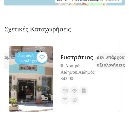
Σχετικές Καταχωρήσεις
Διαμονή,
Eυστράτιος
 ακόμα
Δεν υπάρχουν 
Ξενοδοχεία
αξιολογήσεις
Λουτρά
Αιδηψού,Αιδηψός
343 00