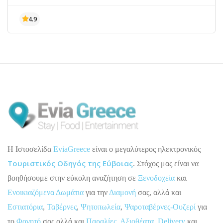
H Ιστοσελίδα
EviaGreece
είναι ο μεγαλύτερος ηλεκτρονικός
Τουριστικός Οδηγός της Εύβοιας
. Στόχος μας είναι να
βοηθήσουμε στην εύκολη αναζήτηση σε
Ξενοδοχεία
και
Ενοικιαζόμενα Δωμάτια
για την
Διαμονή
σας, αλλά και
Εστιατόρια
,
Ταβέρνες
,
Ψητοπωλεία
,
Ψαροταβέρνες-Ουζερί
για
το
Φαγητό
σας αλλά και
Παραλίες
,
Αξιοθέατα
,
Delivery
και