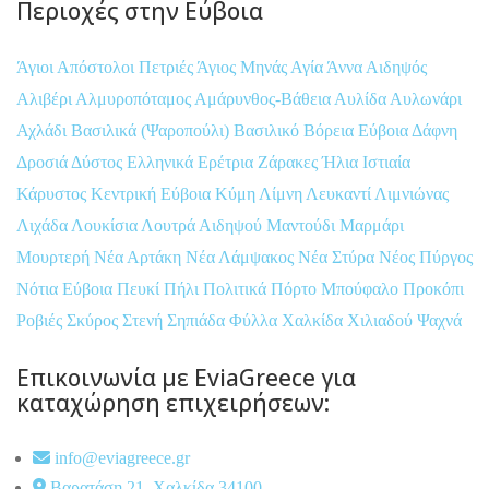
Περιοχές στην Εύβοια
Άγιοι Απόστολοι Πετριές
Άγιος Μηνάς
Αγία Άννα
Αιδηψός
Αλιβέρι
Αλμυροπόταμος
Αμάρυνθος-Βάθεια
Αυλίδα
Αυλωνάρι
Αχλάδι
Βασιλικά (Ψαροπούλι)
Βασιλικό
Βόρεια Εύβοια
Δάφνη
Δροσιά
Δύστος
Ελληνικά
Ερέτρια
Ζάρακες
Ήλια
Ιστιαία
Κάρυστος
Κεντρική Εύβοια
Κύμη
Λίμνη
Λευκαντί
Λιμνιώνας
Λιχάδα
Λουκίσια
Λουτρά Αιδηψού
Μαντούδι
Μαρμάρι
Μουρτερή
Νέα Αρτάκη
Νέα Λάμψακος
Νέα Στύρα
Νέος Πύργος
Νότια Εύβοια
Πευκί
Πήλι
Πολιτικά
Πόρτο Μπούφαλο
Προκόπι
Ροβιές
Σκύρος
Στενή
Σηπιάδα
Φύλλα
Χαλκίδα
Χιλιαδού
Ψαχνά
Επικοινωνία με EviaGreece για
καταχώρηση επιχειρήσεων:
info@eviagreece.gr
Βαρατάση 21, Χαλκίδα 34100