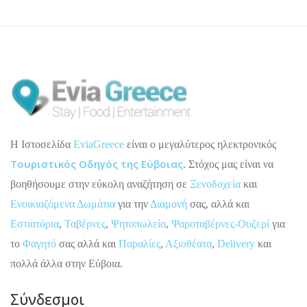
H Ιστοσελίδα
EviaGreece
είναι ο μεγαλύτερος ηλεκτρονικός
Τουριστικός Οδηγός της Εύβοιας
. Στόχος μας είναι να
βοηθήσουμε στην εύκολη αναζήτηση σε
Ξενοδοχεία
και
Ενοικιαζόμενα Δωμάτια
για την
Διαμονή
σας, αλλά και
Εστιατόρια
,
Ταβέρνες
,
Ψητοπωλεία
,
Ψαροταβέρνες-Ουζερί
για
το
Φαγητό
σας αλλά και
Παραλίες
,
Αξιοθέατα
,
Delivery
και
πολλά άλλα στην Εύβοια.
Σύνδεσμοι