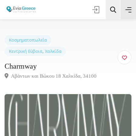
Κοσμηματοπωλεία
Κεντρική Εύβοια
,
Χαλκίδα
Τοποθεσία
Charmway
Όλες οι Κατηγορίες
Αβάντων και Βώκου 18 Χαλκίδα, 34100
Αναζήτηση