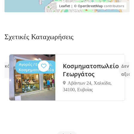
Leaflet
| ©
OpenStreetMap
contributors
Σχετικές Καταχωρήσεις
Αγορές / Εμπόριο,
Κοσμηματοπωλείο
ν ακόμα
Δεν 
Κοσμηματοπωλεία
Γεωργάτος
αξιολ
Αβάντων 24, Χαλκίδα,
34100, Ευβοίας