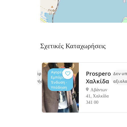
Σχετικές Καταχωρήσεις
Αγορές /
ινάδικο
Prospero
Δεν υπάρχουν ακόμα
Δεν υ
Εμπόριο,
Χαλκίδα
αξιολογήσεις
αξιολο
Ένδυση -
Υπόδηση
αρός
Αβάντων
41, Χαλκίδα
τη Μακρή
341 00
ντίων
α