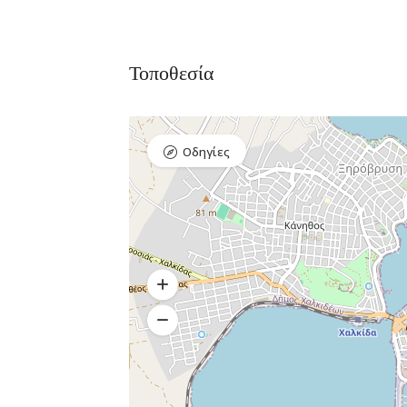
Τοποθεσία
Οδηγίες
Bar, Club,
Premium 
Διασκέδαση,
Εστιατόρια
Raval Χ
Καραολή κ
Δημητρίου 1,