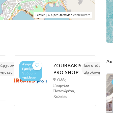
Leaflet
| ©
OpenStreetMap
contributors
Δι
Αγορές /
ZOURBAKIS
πάρχουν ακόμα
Δεν υπάρχουν 
Εμπόριο,
PRO SHOP
γήσεις
αξιολογήσεις
Ένδυση -
Υπόδηση
Οδός
Γεωργίου
Παπανδρέου,
Χαλκίδα