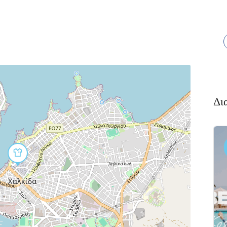
Δι
Διαμονή,
Πακέτο
Premium
Ξενοδοχεία
Πακέτο
αλκιδα
Kaminos
αι
Resort
 Xαλκίδα
Λίμνη,
Βόρεια
Εύβοια 340 05