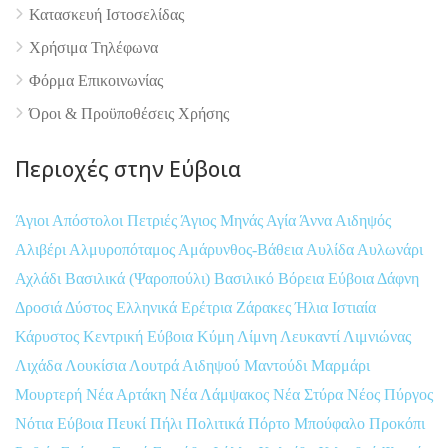
Κατασκευή Ιστοσελίδας
Χρήσιμα Τηλέφωνα
Φόρμα Επικοινωνίας
Όροι & Προϋποθέσεις Xρήσης
Περιοχές στην Εύβοια
Άγιοι Απόστολοι Πετριές
Άγιος Μηνάς
Αγία Άννα
Αιδηψός
Αλιβέρι
Αλμυροπόταμος
Αμάρυνθος-Βάθεια
Αυλίδα
Αυλωνάρι
Αχλάδι
Βασιλικά (Ψαροπούλι)
Βασιλικό
Βόρεια Εύβοια
Δάφνη
Δροσιά
Δύστος
Ελληνικά
Ερέτρια
Ζάρακες
Ήλια
Ιστιαία
Κάρυστος
Κεντρική Εύβοια
Κύμη
Λίμνη
Λευκαντί
Λιμνιώνας
Λιχάδα
Λουκίσια
Λουτρά Αιδηψού
Μαντούδι
Μαρμάρι
Μουρτερή
Νέα Αρτάκη
Νέα Λάμψακος
Νέα Στύρα
Νέος Πύργος
Νότια Εύβοια
Πευκί
Πήλι
Πολιτικά
Πόρτο Μπούφαλο
Προκόπι