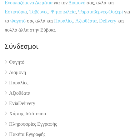
Ενοικιαζόμενα Δωμάτια
για την
Διαμονή
σας, αλλά και
Εστιατόρια
,
Ταβέρνες
,
Ψητοπωλεία
,
Ψαροταβέρνες-Ουζερί
για
το
Φαγητό
σας αλλά και
Παραλίες
,
Αξιοθέατα
,
Delivery
και
πολλά άλλα στην Εύβοια.
Σύνδεσμοι
4.9
Φαγητό
Διαμονή
Παραλίες
Αξιοθέατα
EviaDelivery
Χάρτης Ιστότοπου
Πληροφορίες Εγγραφής
Πακέτα Εγγραφής