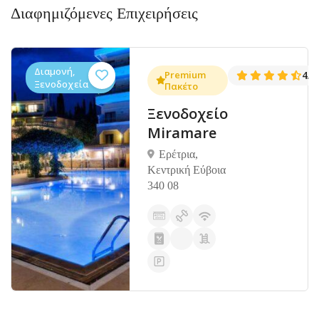
Διαφημιζόμενες Επιχειρήσεις
Διαμονή,
.5
Premium
4.5
(273)
Ξενοδοχεία
Πακέτο
Ξενοδοχείο
Miramare
Ερέτρια,
Κεντρική Εύβοια
340 08