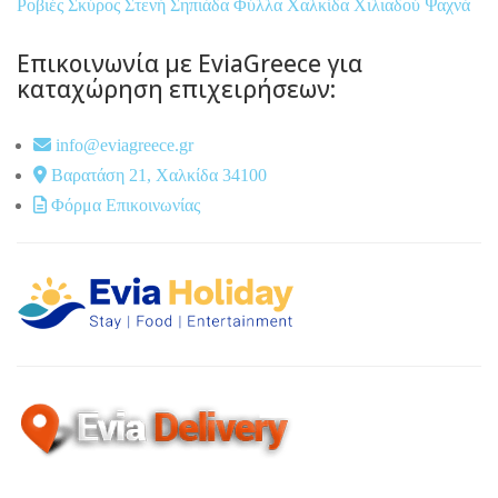
Ροβιές
Σκύρος
Στενή
Σηπιάδα
Φύλλα
Χαλκίδα
Χιλιαδού
Ψαχνά
Επικοινωνία με EviaGreece για
καταχώρηση επιχειρήσεων:
info@eviagreece.gr
Βαρατάση 21, Χαλκίδα 34100
Φόρμα Επικοινωνίας