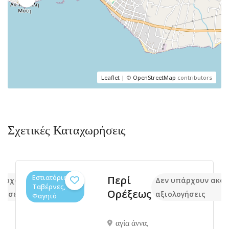
Leaflet
| ©
OpenStreetMap
contributors
Σχετικές Καταχωρήσεις
Εστιατόρια,
Περί
πάρχουν ακόμα
Δεν υπάρχουν ακό
Ταβέρνες,
Ορέξεως
γήσεις
αξιολογήσεις
Φαγητό
αγία άννα,