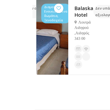
Διαμονή,
ντι
Balaska
Δεν υπάρχουν ακόμα
Δεν υπά
Ενοικιαζόμενα
Hotel
αξιολογήσεις
αξιολογ
δωμάτια,
Ξενοδοχεία
ς,
Λουτρά
Αιδηψού
340
,Αιδηψός
343 00