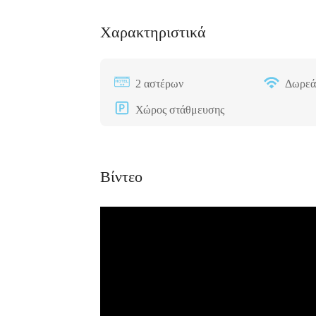
Χαρακτηριστικά
2 αστέρων
Δωρεά
Διαμονή,
Premium Πακέτο
Premium
Χώρος στάθμευσης
Ξενοδοχεία
Πακέτο
Raval Χαλκιδα
Kaminos
Καραολή και
Resort
Δημητρίου 1, Xαλκίδα
Βίντεο
Λίμνη,
Βόρεια
Εύβοια 340 0