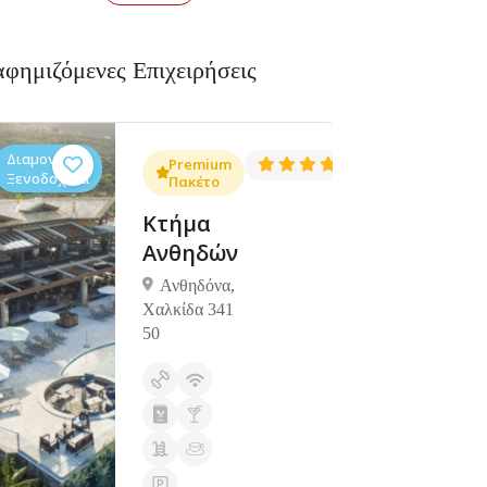
αφημιζόμενες Επιχειρήσεις
Διαμονή,
Διαμονή,
4.3
Premium
4.5
(1381)
(1427)
Ξενοδοχεία
Ξενοδοχεία
Πακέτο
Κτήμα
Ανθηδών
Ανθηδόνα,
Χαλκίδα 341
50