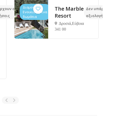
Διαμονή,
The Marble
ρχουν ακόμα
Δεν υπάρχουν 
Ενοικιαζόμενα
Resort
ήσεις
αξιολογήσεις
δωμάτια
Δροσιά,Εύβοια
341 00