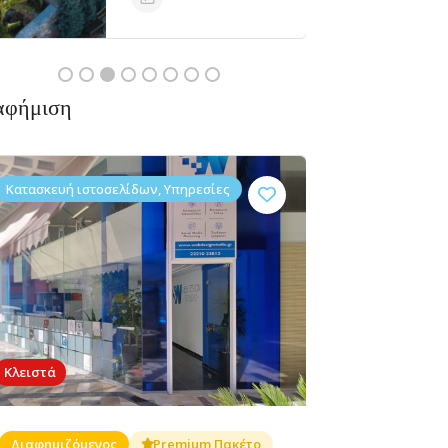
Ανοιχτά
αφήμιση
Κατασκευή ιστοσελίδων, Υπηρεσίες
Κλειστά
Διαφημιζόμενος
Premium Πακέτο