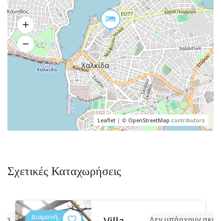
Leaflet
| ©
OpenStreetMap
contributors
Σχετικές Καταχωρήσεις
Διαμονή,
Villa
όμα
Δεν υπάρχουν ακό