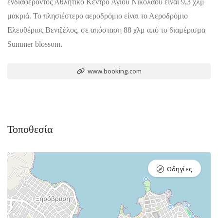
ενδιαφέροντος Αθλητικό Κέντρο Αγίου Νικολάου είναι 9,3 χλμ
μακριά. Το πλησιέστερο αεροδρόμιο είναι το Αεροδρόμιο
Ελευθέριος Βενιζέλος, σε απόσταση 88 χλμ από το διαμέρισμα
Summer blossom.
www.booking.com
Τοποθεσία
Οδηγίες