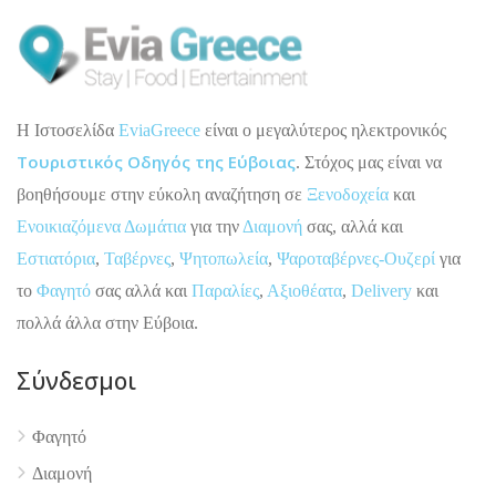
H Ιστοσελίδα
EviaGreece
είναι ο μεγαλύτερος ηλεκτρονικός
Τουριστικός Οδηγός της Εύβοιας
. Στόχος μας είναι να
βοηθήσουμε στην εύκολη αναζήτηση σε
Ξενοδοχεία
και
Ενοικιαζόμενα Δωμάτια
για την
Διαμονή
σας, αλλά και
Εστιατόρια
,
Ταβέρνες
,
Ψητοπωλεία
,
Ψαροταβέρνες-Ουζερί
για
το
Φαγητό
σας αλλά και
Παραλίες
,
Αξιοθέατα
,
Delivery
και
πολλά άλλα στην Εύβοια.
Σύνδεσμοι
Φαγητό
Διαμονή
4.9