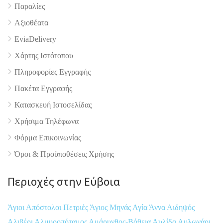
Παραλίες
Αξιοθέατα
EviaDelivery
Χάρτης Ιστότοπου
Πληροφορίες Εγγραφής
Πακέτα Εγγραφής
Κατασκευή Ιστοσελίδας
Χρήσιμα Τηλέφωνα
Φόρμα Επικοινωνίας
Όροι & Προϋποθέσεις Xρήσης
Περιοχές στην Εύβοια
Άγιοι Απόστολοι Πετριές
Άγιος Μηνάς
Αγία Άννα
Αιδηψός
Αλιβέρι
Αλμυροπόταμος
Αμάρυνθος-Βάθεια
Αυλίδα
Αυλωνάρι