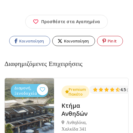
Προσθέστε στα Αγαπημένα
Κοινοποίηση
Κοινοποίηση
Pin It
Διαφημιζόμενες Επιχειρήσεις
Διαμονή,
.3
Premium
4.5
(1381)
(14
Ξενοδοχεία
Πακέτο
Κτήμα
Ανθηδών
Ανθηδόνα,
Χαλκίδα 341