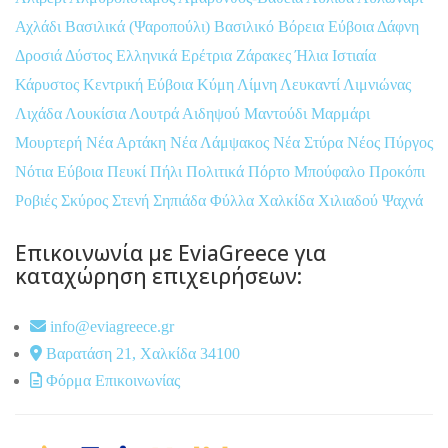
Αχλάδι
Βασιλικά (Ψαροπούλι)
Βασιλικό
Βόρεια Εύβοια
Δάφνη
Δροσιά
Δύστος
Ελληνικά
Ερέτρια
Ζάρακες
Ήλια
Ιστιαία
Κάρυστος
Κεντρική Εύβοια
Κύμη
Λίμνη
Λευκαντί
Λιμνιώνας
Λιχάδα
Λουκίσια
Λουτρά Αιδηψού
Μαντούδι
Μαρμάρι
Μουρτερή
Νέα Αρτάκη
Νέα Λάμψακος
Νέα Στύρα
Νέος Πύργος
Νότια Εύβοια
Πευκί
Πήλι
Πολιτικά
Πόρτο Μπούφαλο
Προκόπι
Ροβιές
Σκύρος
Στενή
Σηπιάδα
Φύλλα
Χαλκίδα
Χιλιαδού
Ψαχνά
Επικοινωνία με EviaGreece για
καταχώρηση επιχειρήσεων:
info@eviagreece.gr
Βαρατάση 21, Χαλκίδα 34100
Φόρμα Επικοινωνίας