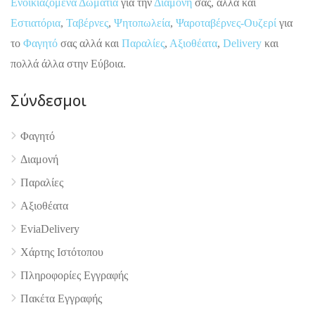
Ενοικιαζόμενα Δωμάτια
για την
Διαμονή
σας, αλλά και
Εστιατόρια
,
Ταβέρνες
,
Ψητοπωλεία
,
Ψαροταβέρνες-Ουζερί
για
το
Φαγητό
σας αλλά και
Παραλίες
,
Αξιοθέατα
,
Delivery
και
πολλά άλλα στην Εύβοια.
Σύνδεσμοι
Φαγητό
4.9
Διαμονή
Παραλίες
Αξιοθέατα
EviaDelivery
Χάρτης Ιστότοπου
Πληροφορίες Εγγραφής
Πακέτα Εγγραφής