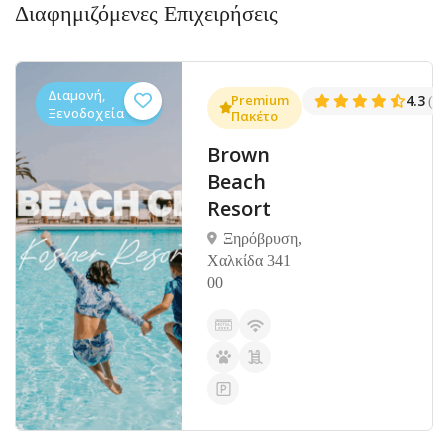
Διαφημιζόμενες Επιχειρήσεις
Διαμονή,
.6
Premium
4.3
(338)
(13
Ξενοδοχεία
Πακέτο
Brown
Beach
Resort
Ξηρόβρυση,
Χαλκίδα 341
00