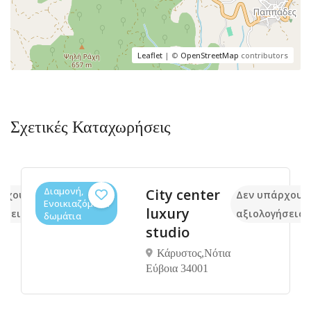
Leaflet
| ©
OpenStreetMap
contributors
Σχετικές Καταχωρήσεις
Διαμονή,
City center
άρχουν ακόμα
Δεν υπάρχουν
Ενοικιαζόμενα
luxury
ήσεις
αξιολογήσεις
δωμάτια
studio
Κάρυστος,Νότια
Εύβοια 34001