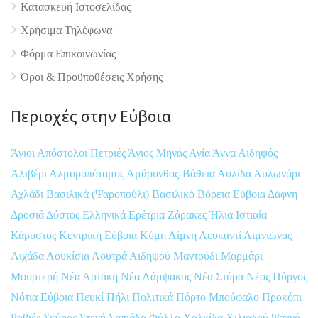
Κατασκευή Ιστοσελίδας
Χρήσιμα Τηλέφωνα
Φόρμα Επικοινωνίας
Όροι & Προϋποθέσεις Xρήσης
Περιοχές στην Εύβοια
Άγιοι Απόστολοι Πετριές
Άγιος Μηνάς
Αγία Άννα
Αιδηψός
Αλιβέρι
Αλμυροπόταμος
Αμάρυνθος-Βάθεια
Αυλίδα
Αυλωνάρι
Αχλάδι
Βασιλικά (Ψαροπούλι)
Βασιλικό
Βόρεια Εύβοια
Δάφνη
Δροσιά
Δύστος
Ελληνικά
Ερέτρια
Ζάρακες
Ήλια
Ιστιαία
Κάρυστος
Κεντρική Εύβοια
Κύμη
Λίμνη
Λευκαντί
Λιμνιώνας
Λιχάδα
Λουκίσια
Λουτρά Αιδηψού
Μαντούδι
Μαρμάρι
Μουρτερή
Νέα Αρτάκη
Νέα Λάμψακος
Νέα Στύρα
Νέος Πύργος
Νότια Εύβοια
Πευκί
Πήλι
Πολιτικά
Πόρτο Μπούφαλο
Προκόπι
Ροβιές
Σκύρος
Στενή
Σηπιάδα
Φύλλα
Χαλκίδα
Χιλιαδού
Ψαχνά