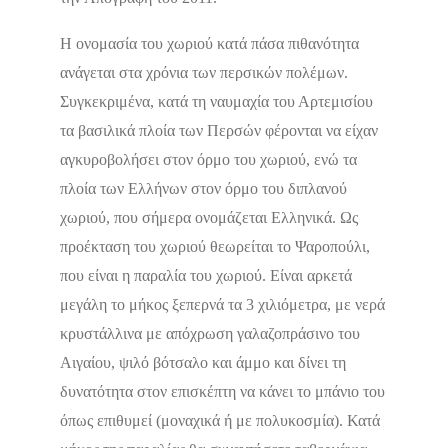
Η ονομασία του χωριού κατά πάσα πιθανότητα
ανάγεται στα χρόνια των περσικών πολέμων.
Δεν υπάρχουν ακόμα αξιολογήσεις
Συγκεκριμένα, κατά τη ναυμαχία του Αρτεμισίου
τα βασιλικά πλοία των Περσών φέρονται να είχαν
αγκυροβολήσει στον όρμο του χωριού, ενώ τα
πλοία των Ελλήνων στον όρμο του διπλανού
χωριού, που σήμερα ονομάζεται Ελληνικά. Ως
προέκταση του χωριού θεωρείται το Ψαροπούλι,
που είναι η παραλία του χωριού. Είναι αρκετά
μεγάλη το μήκος ξεπερνά τα 3 χιλιόμετρα, με νερά
κρυστάλλινα με απόχρωση γαλαζοπράσινο του
Αιγαίου, ψιλό βότσαλο και άμμο και δίνει τη
δυνατότητα στον επισκέπτη να κάνει το μπάνιο του
όπως επιθυμεί (μοναχικά ή με πολυκοσμία). Κατά