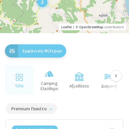
2
Leaflet
| ©
OpenStreetMap
contributors
Εμφάνιση Φίλτρων
Camping
Όλα
Αξιοθέατα
Διαμονή
Ελεύθερο
Premium Πακέτο