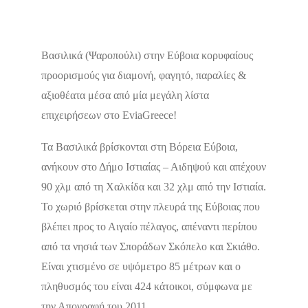
Δεν υπάρχουν ακόμα αξιολογήσεις
Βασιλικά (Ψαροπούλι) στην Εύβοια κορυφαίους
προορισμούς για διαμονή, φαγητό, παραλίες &
αξιοθέατα μέσα από μία μεγάλη λίστα
επιχειρήσεων στο EviaGreece!
Τα Βασιλικά βρίσκονται στη Βόρεια Εύβοια,
ανήκουν στο Δήμο Ιστιαίας – Αιδηψού και απέχουν
90 χλμ από τη Χαλκίδα και 32 χλμ από την Ιστιαία.
Το χωριό βρίσκεται στην πλευρά της Εύβοιας που
βλέπει προς το Αιγαίο πέλαγος, απέναντι περίπου
από τα νησιά των Σποράδων Σκόπελο και Σκιάθο.
Είναι χτισμένο σε υψόμετρο 85 μέτρων και ο
πληθυσμός του είναι 424 κάτοικοι, σύμφωνα με
την Απογραφή του 2011.