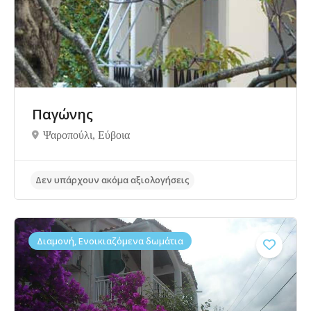
Παγώνης
Ψαροπούλι, Eύβοια
Διαμονή, Ενοικιαζόμενα δωμάτια
Δεν υπάρχουν ακόμα αξιολογήσεις