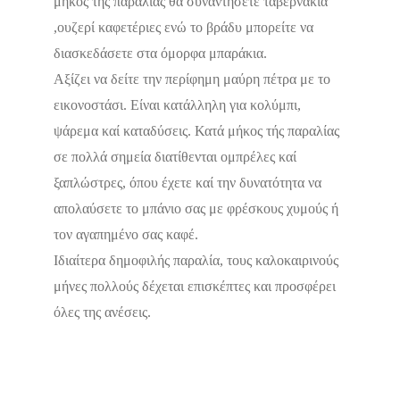
μήκος της παραλίας θα συναντήσετε ταβερνάκια
,ουζερί καφετέριες ενώ το βράδυ μπορείτε να
διασκεδάσετε στα όμορφα μπαράκια.
Αξίζει να δείτε την περίφημη μαύρη πέτρα με το
Δεν υπάρχουν ακόμα αξιολογήσεις
εικονοστάσι. Είναι κατάλληλη για κολύμπι,
ψάρεμα καί καταδύσεις. Κατά μήκος τής παραλίας
σε πολλά σημεία διατίθενται ομπρέλες καί
ξαπλώστρες, όπου έχετε καί την δυνατότητα να
απολαύσετε το μπάνιο σας με φρέσκους χυμούς ή
τον αγαπημένο σας καφέ.
Ιδιαίτερα δημοφιλής παραλία, τους καλοκαιρινούς
μήνες πολλούς δέχεται επισκέπτες και προσφέρει
όλες της ανέσεις.