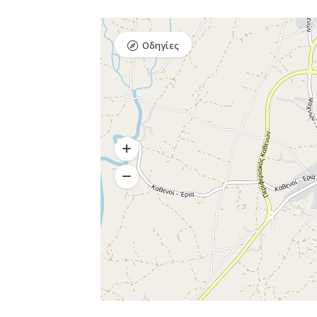
Οδηγίες
Διαμονή,
Premium Πακέτο
Premium
Ξενοδοχεία
Πακέτο
Raval Χαλκιδα
Kaminos
Καραολή και
Resort
Δημητρίου 1, Xαλκίδα
Λίμνη,
Βόρεια
Εύβοια 340 0