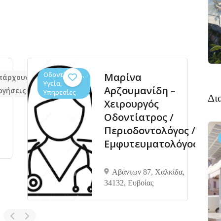
Οδοντίατροι,
Μαρίνα
πάρχουν ακόμα
Δεν 
Υγεία,
Αρζουμανίδη –
ογήσεις
αξιο
Υπηρεσίες
Δι
Χειρουργός
Οδοντίατρος /
Περιοδοντολόγος /
Εμφυτευματολόγος
Αβάντων 87, Χαλκίδα,
34132, Ευβοίας