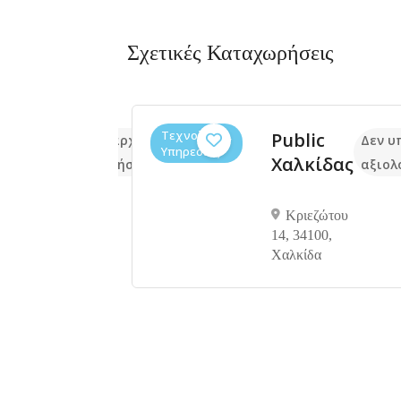
Σχετικές Καταχωρήσεις
Τεχνολογία,
γορικό
Public
Δεν υπάρχουν ακόμα
Δεν υ
Υπηρεσίες
είο
Χαλκίδας
αξιολογήσεις
αξιολ
άσιος
ης
Κριεζώτου
14, 34100,
δημητρίου
Χαλκίδα
ίδα 341