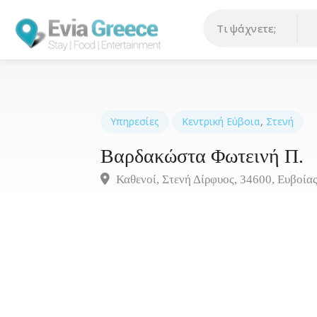
Υπηρεσίες
Κεντρική Εύβοια
,
Στενή
Βαρδακώστα Φωτεινή Π.
Καθενοί, Στενή Δίρφυος, 34600, Ευβοία