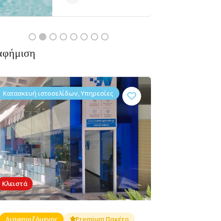
Ανοιχτά
αφήμιση
Κατασκευή ιστοσελίδων, Υπηρεσίες
Διαμονή,
Διαμονή,
Studios
ακόμα
Δεν υπάρχουν ακόμα
Ενοικιαζόμενα
Ενοικιαζόμενα
Exarchou
αξιολογήσεις
δωμάτια
δωμάτια
Κλειστά
Αγκάλη,
Αγία Άννα,
340 10
Διαφημιζόμενος
Premium Πακέτο