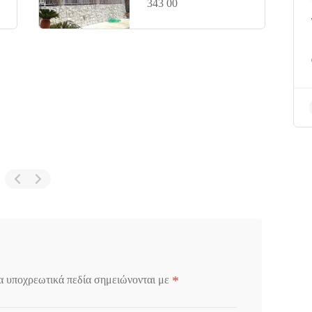
343 00
*
α υποχρεωτικά πεδία σημειώνονται με