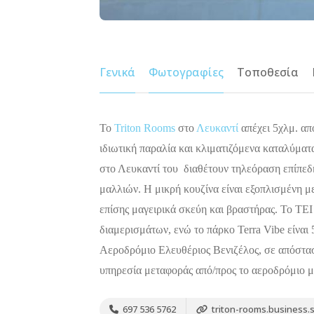
Γενικά
Φωτογραφίες
Τοποθεσία
Το
Triton Rooms
στο
Λευκαντί
απέχει 5χλμ. απ
ιδιωτική παραλία και κλιματιζόμενα καταλύματ
στο Λευκαντί του διαθέτουν τηλεόραση επίπεδη
μαλλιών. Η μικρή κουζίνα είναι εξοπλισμένη μ
επίσης μαγειρικά σκεύη και βραστήρας. Το ΤΕΙ
διαμερισμάτων, ενώ το πάρκο Terra Vibe είναι 
Αεροδρόμιο Ελευθέριος Βενιζέλος, σε απόστασ
υπηρεσία μεταφοράς από/προς το αεροδρόμιο μ
697 536 5762
triton-rooms.business.s