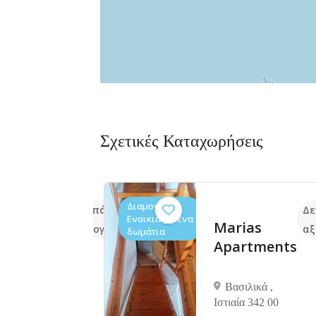
Σχετικές Καταχωρήσεις
Διαμονή,
ne room
Δεν υπάρχουν ακόμα
Δε
Ενοικιαζόμενα
Marias
αξιολογήσεις
αξ
ίδα,Κεντρική
δωμάτια
Apartments
341 00
Βασιλικά ,
Ιστιαία 342 00