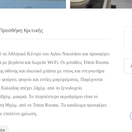
Προσθήκη Κριτικής
ό το Αθλητικό Κέντρο του Αγίου Νικολάου και προσφέρει
α με βεράντα και δωρεάν Wi-Fi. Οι μονάδες Triton Rooms
ς οθόνης και ιδιωτικό μπάνιο με ντους και στεγνωτήρα
ε φούρνο, ψυγείο και εστίες μαγειρέματος. Παρέχονται
 Χαλκίδας απέχει 24χλμ. από το ξενοδοχείο
50χλμ. μακριά. Το πλησιέστερο αεροδρόμιο είναι το
η 98χλμ. από το Triton Rooms. Το κατάλυμα προσφέρει
ε επιπλέον χρέωση.
ite