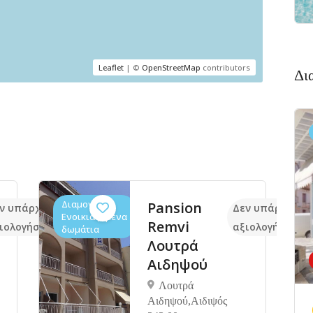
Leaflet
| ©
OpenStreetMap
contributors
Δι
Διαμονή,
Pansion
ν υπάρχουν ακόμα
Δεν υπάρχουν 
Ενοικιαζόμενα
Remvi
ιολογήσεις
αξιολογήσεις
δωμάτια
Λουτρά
Αιδηψού
Λουτρά
Αιδηψού,Αιδιψός