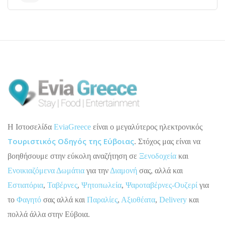
H Ιστοσελίδα
EviaGreece
είναι ο μεγαλύτερος ηλεκτρονικός
Τουριστικός Οδηγός της Εύβοιας
. Στόχος μας είναι να
βοηθήσουμε στην εύκολη αναζήτηση σε
Ξενοδοχεία
και
Ενοικιαζόμενα Δωμάτια
για την
Διαμονή
σας, αλλά και
Εστιατόρια
,
Ταβέρνες
,
Ψητοπωλεία
,
Ψαροταβέρνες-Ουζερί
για
το
Φαγητό
σας αλλά και
Παραλίες
,
Αξιοθέατα
,
Delivery
και
πολλά άλλα στην Εύβοια.