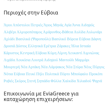
Περιοχές στην Εύβοια
Άγιοι Απόστολοι Πετριές
Άγιος Μηνάς
Αγία Άννα
Αιδηψός
Αλιβέρι
Αλμυροπόταμος
Αμάρυνθος-Βάθεια
Αυλίδα
Αυλωνάρι
Αχλάδι
Βασιλικά (Ψαροπούλι)
Βασιλικό
Βόρεια Εύβοια
Δάφνη
Δροσιά
Δύστος
Ελληνικά
Ερέτρια
Ζάρακες
Ήλια
Ιστιαία
Κάρυστος
Κεντρική Εύβοια
Κύμη
Λίμνη
Λευκαντί
Λιμνιώνας
Λιχάδα
Λουκίσια
Λουτρά Αιδηψού
Μαντούδι
Μαρμάρι
Μουρτερή
Νέα Αρτάκη
Νέα Λάμψακος
Νέα Στύρα
Νέος Πύργος
Νότια Εύβοια
Πευκί
Πήλι
Πολιτικά
Πόρτο Μπούφαλο
Προκόπι
Ροβιές
Σκύρος
Στενή
Σηπιάδα
Φύλλα
Χαλκίδα
Χιλιαδού
Ψαχνά
Επικοινωνία με EviaGreece για
καταχώρηση επιχειρήσεων: