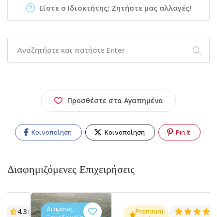
Είστε ο Ιδιοκτήτης; Ζητήστε μας αλλαγές!
Προσθέστε στα Αγαπημένα
Κοινοποίηση
Κοινοποίηση
Pin It
Διαφημιζόμενες Επιχειρήσεις
Διαμονή,
.3
Premium
4.5
(1381)
(14