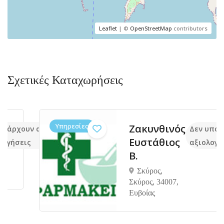
Leaflet
| ©
OpenStreetMap
contributors
Σχετικές Καταχωρήσεις
Υπηρεσίες
Ζακυνθινός
ουν ακόμα
Δεν υπάρχουν 
Ευστάθιος
ις
αξιολογήσεις
Β.
Σκύρος,
Σκύρος, 34007,
Ευβοίας