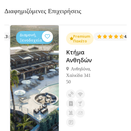
Διαφημιζόμενες Επιχειρήσεις
Διαμονή,
.3
Premium
4.5
(1381)
(14
Ξενοδοχεία
Πακέτο
Κτήμα
Ανθηδών
Ανθηδόνα,
Χαλκίδα 341
50