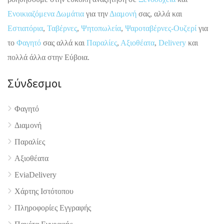
Ενοικιαζόμενα Δωμάτια
για την
Διαμονή
σας, αλλά και
Εστιατόρια
,
Ταβέρνες
,
Ψητοπωλεία
,
Ψαροταβέρνες-Ουζερί
για
το
Φαγητό
σας αλλά και
Παραλίες
,
Αξιοθέατα
,
Delivery
και
πολλά άλλα στην Εύβοια.
Σύνδεσμοι
4.9
Φαγητό
Διαμονή
Παραλίες
Αξιοθέατα
EviaDelivery
Χάρτης Ιστότοπου
Πληροφορίες Εγγραφής