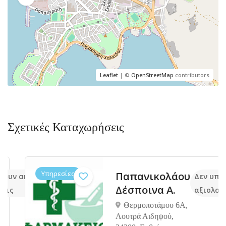
Leaflet
| ©
OpenStreetMap
contributors
Σχετικές Καταχωρήσεις
Υπηρεσίες
Παπανικολάου
υν ακόμα
Δεν υπάρχ
Δέσποινα Α.
ις
αξιολογήσ
Θερμοποτάμου 6Α,
Λουτρά Αιδηψού,