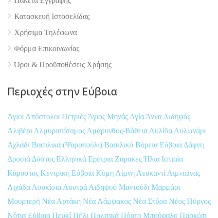
Πακέτα Εγγραφής
Κατασκευή Ιστοσελίδας
Χρήσιμα Τηλέφωνα
Φόρμα Επικοινωνίας
Όροι & Προϋποθέσεις Xρήσης
Περιοχές στην Εύβοια
Άγιοι Απόστολοι Πετριές
Άγιος Μηνάς
Αγία Άννα
Αιδηψός
Αλιβέρι
Αλμυροπόταμος
Αμάρυνθος-Βάθεια
Αυλίδα
Αυλωνάρι
Αχλάδι
Βασιλικά (Ψαροπούλι)
Βασιλικό
Βόρεια Εύβοια
Δάφνη
Δροσιά
Δύστος
Ελληνικά
Ερέτρια
Ζάρακες
Ήλια
Ιστιαία
Κάρυστος
Κεντρική Εύβοια
Κύμη
Λίμνη
Λευκαντί
Λιμνιώνας
Λιχάδα
Λουκίσια
Λουτρά Αιδηψού
Μαντούδι
Μαρμάρι
Μουρτερή
Νέα Αρτάκη
Νέα Λάμψακος
Νέα Στύρα
Νέος Πύργος
Νότια Εύβοια
Πευκί
Πήλι
Πολιτικά
Πόρτο Μπούφαλο
Προκόπι