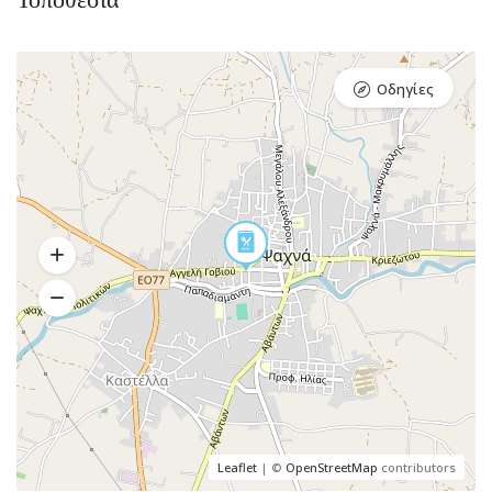
Οδηγίες
Leaflet
| ©
OpenStreetMap
contributors