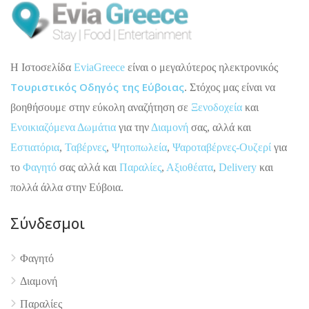
H Ιστοσελίδα
EviaGreece
είναι ο μεγαλύτερος ηλεκτρονικός
Τουριστικός Οδηγός της Εύβοιας
. Στόχος μας είναι να
βοηθήσουμε στην εύκολη αναζήτηση σε
Ξενοδοχεία
και
Ενοικιαζόμενα Δωμάτια
για την
Διαμονή
σας, αλλά και
Εστιατόρια
,
Ταβέρνες
,
Ψητοπωλεία
,
Ψαροταβέρνες-Ουζερί
για
το
Φαγητό
σας αλλά και
Παραλίες
,
Αξιοθέατα
,
Delivery
και
πολλά άλλα στην Εύβοια.
Σύνδεσμοι
Φαγητό
Διαμονή
4.9
Παραλίες