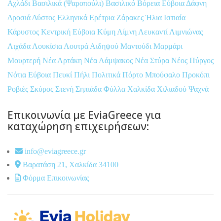
Αχλάδι
Βασιλικά (Ψαροπούλι)
Βασιλικό
Βόρεια Εύβοια
Δάφνη
Δροσιά
Δύστος
Ελληνικά
Ερέτρια
Ζάρακες
Ήλια
Ιστιαία
Κάρυστος
Κεντρική Εύβοια
Κύμη
Λίμνη
Λευκαντί
Λιμνιώνας
Λιχάδα
Λουκίσια
Λουτρά Αιδηψού
Μαντούδι
Μαρμάρι
Μουρτερή
Νέα Αρτάκη
Νέα Λάμψακος
Νέα Στύρα
Νέος Πύργος
Νότια Εύβοια
Πευκί
Πήλι
Πολιτικά
Πόρτο Μπούφαλο
Προκόπι
Ροβιές
Σκύρος
Στενή
Σηπιάδα
Φύλλα
Χαλκίδα
Χιλιαδού
Ψαχνά
Επικοινωνία με EviaGreece για
καταχώρηση επιχειρήσεων:
info@eviagreece.gr
Βαρατάση 21, Χαλκίδα 34100
Φόρμα Επικοινωνίας