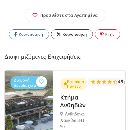
Προσθέστε στα Αγαπημένα
Κοινοποίηση
Κοινοποίηση
Pin It
Διαφημιζόμενες Επιχειρήσεις
Διαμονή,
.3
Premium
4.5
(1381)
(14
Ξενοδοχεία
Πακέτο
Κτήμα
Ανθηδών
Ανθηδόνα,
Χαλκίδα 341
50