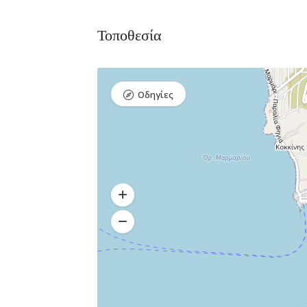
Τοποθεσία
Οδηγίες
Bar, Club,
Premium 
Διασκέδαση,
Εστιατόρια
Raval Χ
Καραολή κ
Δημητρίου 1,