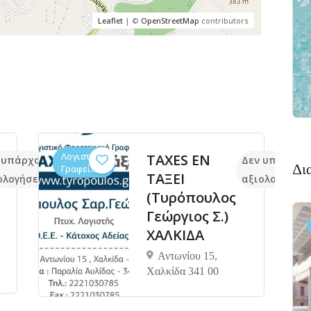
Leaflet
| ©
OpenStreetMap
contributors
Λογιστικά
TAXES ΕΝ
 υπάρχουν ακόμα
Δεν υπάρχου
Δι
Γραφεία
ΤΑΞΕΙ
ολογήσεις
αξιολογήσεις
(Τυρόπουλος
Γεώργιος Σ.)
ΧΑΛΚΙΔΑ
Αντωνίου 15,
Χαλκίδα 341 00