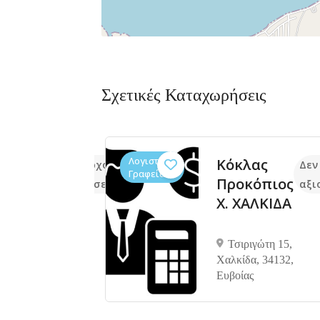
Σχετικές Καταχωρήσεις
Λογιστικά
ακείο
Κόκλας
Δεν υπάρχουν ακόμα
Δεν
Γραφεία
ή
Προκόπιος
αξιολογήσεις
αξι
α
Χ. ΧΑΛΚΙΔΑ
όρος
ίου
Τσιριγώτη 15,
ου 22
Χαλκίδα, 34132,
Ευβοίας