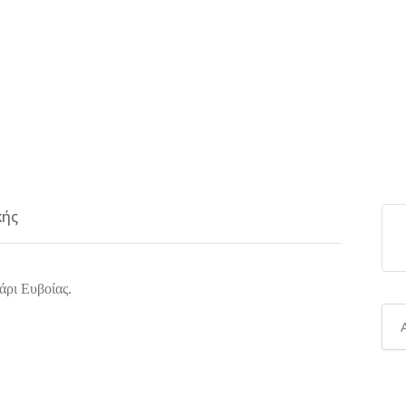
κής
ρι Ευβοίας.