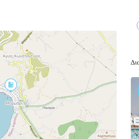
Δι
Διαμονή,
Πακέτο
Premium
Ξενοδοχεία
Πακέτο
αλκιδα
Kaminos
αι
Resort
 Xαλκίδα
Λίμνη,
Βόρεια
Εύβοια 340 05