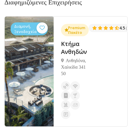
Διαφημιζόμενες Επιχειρήσεις
Διαμονή,
.3
Premium
4.5
(1381)
(14
Ξενοδοχεία
Πακέτο
Κτήμα
Ανθηδών
Ανθηδόνα,
Χαλκίδα 341
50