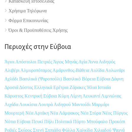
Κατασκευή Ιστοσελίδας
Χρήσιμα Τηλέφωνα
Φόρμα Επικοινωνίας
Όροι & Προϋποθέσεις Xρήσης
Περιοχές στην Εύβοια
Άγιοι Απόστολοι Πετριές
Άγιος Μηνάς
Αγία Άννα
Αιδηψός
Αλιβέρι
Αλμυροπόταμος
Αμάρυνθος-Βάθεια
Αυλίδα
Αυλωνάρι
Αχλάδι
Βασιλικά (Ψαροπούλι)
Βασιλικό
Βόρεια Εύβοια
Δάφνη
Δροσιά
Δύστος
Ελληνικά
Ερέτρια
Ζάρακες
Ήλια
Ιστιαία
Κάρυστος
Κεντρική Εύβοια
Κύμη
Λίμνη
Λευκαντί
Λιμνιώνας
Λιχάδα
Λουκίσια
Λουτρά Αιδηψού
Μαντούδι
Μαρμάρι
Μουρτερή
Νέα Αρτάκη
Νέα Λάμψακος
Νέα Στύρα
Νέος Πύργος
Νότια Εύβοια
Πευκί
Πήλι
Πολιτικά
Πόρτο Μπούφαλο
Προκόπι
Ροβιές
Σκύρος
Στενή
Σηπιάδα
Φύλλα
Χαλκίδα
Χιλιαδού
Ψαχνά