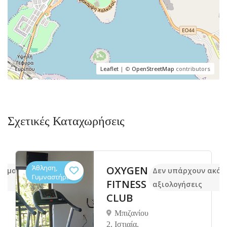
Leaflet
| ©
OpenStreetMap
contributors
Σχετικές Καταχωρήσεις
Άθληση,
OXYGEN
κόμα
Δεν υπάρχουν ακόμ
Γυμναστήρια
FITNESS
αξιολογήσεις
CLUB
Μπιζανίου
2, Ιστιαία,