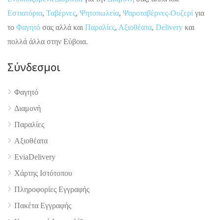
Εστιατόρια
,
Ταβέρνες
,
Ψητοπωλεία
,
Ψαροταβέρνες-Ουζερί
για
το
Φαγητό
σας αλλά και
Παραλίες
,
Αξιοθέατα
,
Delivery
και
πολλά άλλα στην Εύβοια.
Σύνδεσμοι
Φαγητό
4.9
Διαμονή
Παραλίες
Αξιοθέατα
EviaDelivery
Χάρτης Ιστότοπου
Πληροφορίες Εγγραφής
Πακέτα Εγγραφής