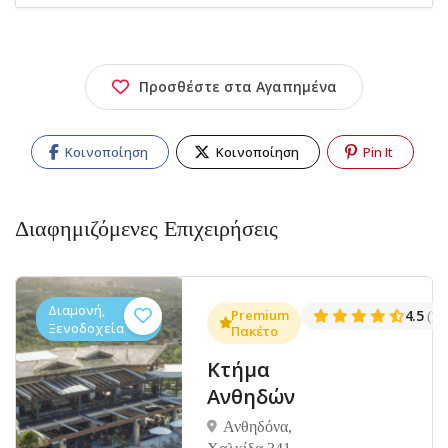
Προσθέστε στα Αγαπημένα
Κοινοποίηση
Κοινοποίηση
Pin It
Διαφημιζόμενες Επιχειρήσεις
Διαμονή,
.3
Premium
4.5
(1381)
(14
Ξενοδοχεία
Πακέτο
Κτήμα
Ανθηδών
Ανθηδόνα,