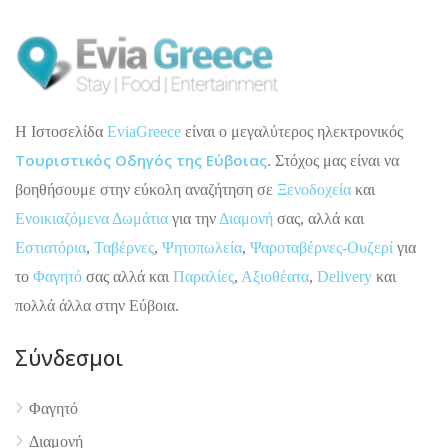
H Ιστοσελίδα
EviaGreece
είναι ο μεγαλύτερος ηλεκτρονικός
Τουριστικός Οδηγός της Εύβοιας
. Στόχος μας είναι να
βοηθήσουμε στην εύκολη αναζήτηση σε
Ξενοδοχεία
και
Ενοικιαζόμενα Δωμάτια
για την
Διαμονή
σας, αλλά και
Εστιατόρια
,
Ταβέρνες
,
Ψητοπωλεία
,
Ψαροταβέρνες-Ουζερί
για
το
Φαγητό
σας αλλά και
Παραλίες
,
Αξιοθέατα
,
Delivery
και
πολλά άλλα στην Εύβοια.
Σύνδεσμοι
Φαγητό
Διαμονή