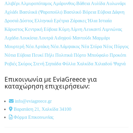
Αλιβέρι
Αλμυροπόταμος
Αμάρυνθος-Βάθεια
Αυλίδα
Αυλωνάρι
Αχλάδι
Βασιλικά (Ψαροπούλι)
Βασιλικό
Βόρεια Εύβοια
Δάφνη
Δροσιά
Δύστος
Ελληνικά
Ερέτρια
Ζάρακες
Ήλια
Ιστιαία
Κάρυστος
Κεντρική Εύβοια
Κύμη
Λίμνη
Λευκαντί
Λιμνιώνας
Λιχάδα
Λουκίσια
Λουτρά Αιδηψού
Μαντούδι
Μαρμάρι
Μουρτερή
Νέα Αρτάκη
Νέα Λάμψακος
Νέα Στύρα
Νέος Πύργος
Νότια Εύβοια
Πευκί
Πήλι
Πολιτικά
Πόρτο Μπούφαλο
Προκόπι
Ροβιές
Σκύρος
Στενή
Σηπιάδα
Φύλλα
Χαλκίδα
Χιλιαδού
Ψαχνά
Επικοινωνία με EviaGreece για
καταχώρηση επιχειρήσεων:
info@eviagreece.gr
Βαρατάση 21, Χαλκίδα 34100
Φόρμα Επικοινωνίας