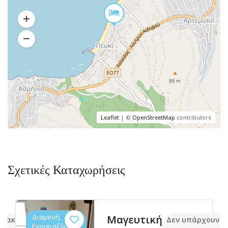
Leaflet
| ©
OpenStreetMap
contributors
Σχετικές Καταχωρήσεις
Διαμονή,
Μαγευτική
ν ακόμα
Δεν υπάρχουν α
Ενοικιαζόμενα