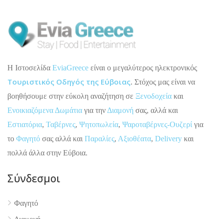
H Ιστοσελίδα
EviaGreece
είναι ο μεγαλύτερος ηλεκτρονικός
Τουριστικός Οδηγός της Εύβοιας
. Στόχος μας είναι να
βοηθήσουμε στην εύκολη αναζήτηση σε
Ξενοδοχεία
και
Ενοικιαζόμενα Δωμάτια
για την
Διαμονή
σας, αλλά και
Εστιατόρια
,
Ταβέρνες
,
Ψητοπωλεία
,
Ψαροταβέρνες-Ουζερί
για
το
Φαγητό
σας αλλά και
Παραλίες
,
Αξιοθέατα
,
Delivery
και
πολλά άλλα στην Εύβοια.
Σύνδεσμοι
Φαγητό