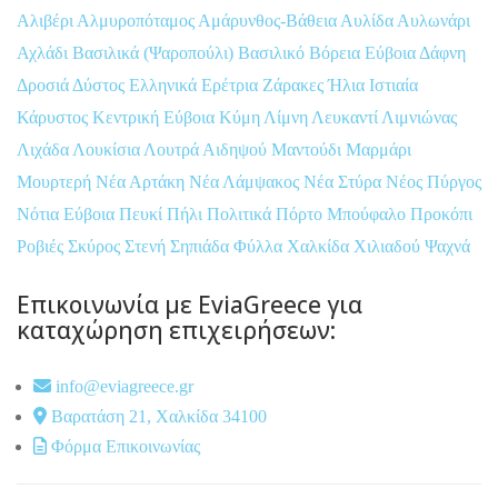
Αλιβέρι
Αλμυροπόταμος
Αμάρυνθος-Βάθεια
Αυλίδα
Αυλωνάρι
Αχλάδι
Βασιλικά (Ψαροπούλι)
Βασιλικό
Βόρεια Εύβοια
Δάφνη
Δροσιά
Δύστος
Ελληνικά
Ερέτρια
Ζάρακες
Ήλια
Ιστιαία
Κάρυστος
Κεντρική Εύβοια
Κύμη
Λίμνη
Λευκαντί
Λιμνιώνας
Λιχάδα
Λουκίσια
Λουτρά Αιδηψού
Μαντούδι
Μαρμάρι
Μουρτερή
Νέα Αρτάκη
Νέα Λάμψακος
Νέα Στύρα
Νέος Πύργος
Νότια Εύβοια
Πευκί
Πήλι
Πολιτικά
Πόρτο Μπούφαλο
Προκόπι
Ροβιές
Σκύρος
Στενή
Σηπιάδα
Φύλλα
Χαλκίδα
Χιλιαδού
Ψαχνά
Επικοινωνία με EviaGreece για
καταχώρηση επιχειρήσεων:
info@eviagreece.gr
Βαρατάση 21, Χαλκίδα 34100
Φόρμα Επικοινωνίας