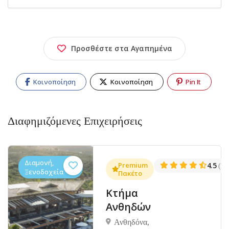
Προσθέστε στα Αγαπημένα
Κοινοποίηση
Κοινοποίηση
Pin It
Διαφημιζόμενες Επιχειρήσεις
Διαμονή,
.3
Premium
4.5
(1381)
(14
Ξενοδοχεία
Πακέτο
Κτήμα
Ανθηδών
Ανθηδόνα,