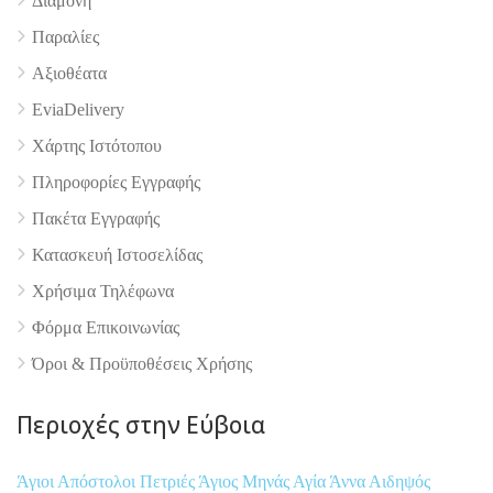
Διαμονή
Παραλίες
Αξιοθέατα
EviaDelivery
Χάρτης Ιστότοπου
4.9
Πληροφορίες Εγγραφής
Πακέτα Εγγραφής
Κατασκευή Ιστοσελίδας
Χρήσιμα Τηλέφωνα
Φόρμα Επικοινωνίας
Όροι & Προϋποθέσεις Xρήσης
Περιοχές στην Εύβοια
Άγιοι Απόστολοι Πετριές
Άγιος Μηνάς
Αγία Άννα
Αιδηψός