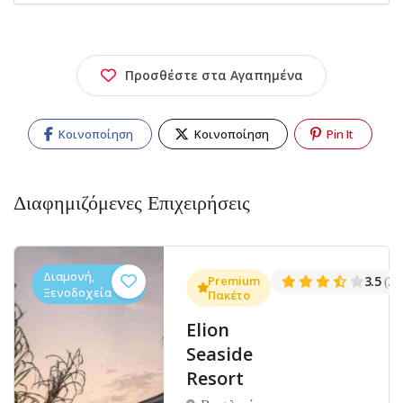
Προσθέστε στα Αγαπημένα
Κοινοποίηση
Κοινοποίηση
Pin It
Διαφημιζόμενες Επιχειρήσεις
Διαμονή,
.5
Premium
3.5
(1427)
(27
Ξενοδοχεία
Πακέτο
Elion
Seaside
Resort