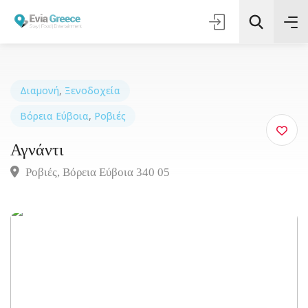
Διαμονή
,
Ξενοδοχεία
Βόρεια Εύβοια
,
Ροβιές
Τοποθεσία
Αγνάντι
Όλες οι Κατηγορίες
Ροβιές, Βόρεια Eύβοια 340 05
Αναζήτηση