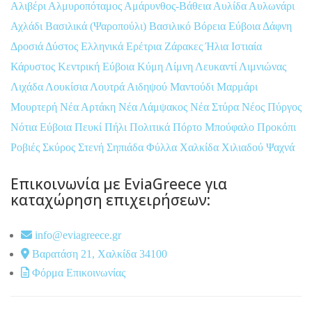
Αλιβέρι
Αλμυροπόταμος
Αμάρυνθος-Βάθεια
Αυλίδα
Αυλωνάρι
Αχλάδι
Βασιλικά (Ψαροπούλι)
Βασιλικό
Βόρεια Εύβοια
Δάφνη
Δροσιά
Δύστος
Ελληνικά
Ερέτρια
Ζάρακες
Ήλια
Ιστιαία
Κάρυστος
Κεντρική Εύβοια
Κύμη
Λίμνη
Λευκαντί
Λιμνιώνας
Λιχάδα
Λουκίσια
Λουτρά Αιδηψού
Μαντούδι
Μαρμάρι
Μουρτερή
Νέα Αρτάκη
Νέα Λάμψακος
Νέα Στύρα
Νέος Πύργος
Νότια Εύβοια
Πευκί
Πήλι
Πολιτικά
Πόρτο Μπούφαλο
Προκόπι
Ροβιές
Σκύρος
Στενή
Σηπιάδα
Φύλλα
Χαλκίδα
Χιλιαδού
Ψαχνά
Επικοινωνία με EviaGreece για
καταχώρηση επιχειρήσεων:
info@eviagreece.gr
Βαρατάση 21, Χαλκίδα 34100
Φόρμα Επικοινωνίας