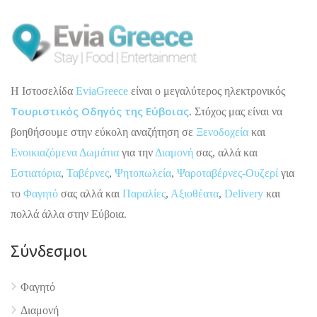
H Ιστοσελίδα
EviaGreece
είναι ο μεγαλύτερος ηλεκτρονικός
Τουριστικός Οδηγός της Εύβοιας
. Στόχος μας είναι να
βοηθήσουμε στην εύκολη αναζήτηση σε
Ξενοδοχεία
και
Ενοικιαζόμενα Δωμάτια
για την
Διαμονή
σας, αλλά και
Εστιατόρια
,
Ταβέρνες
,
Ψητοπωλεία
,
Ψαροταβέρνες-Ουζερί
για
το
Φαγητό
σας αλλά και
Παραλίες
,
Αξιοθέατα
,
Delivery
και
πολλά άλλα στην Εύβοια.
Σύνδεσμοι
Φαγητό
Διαμονή