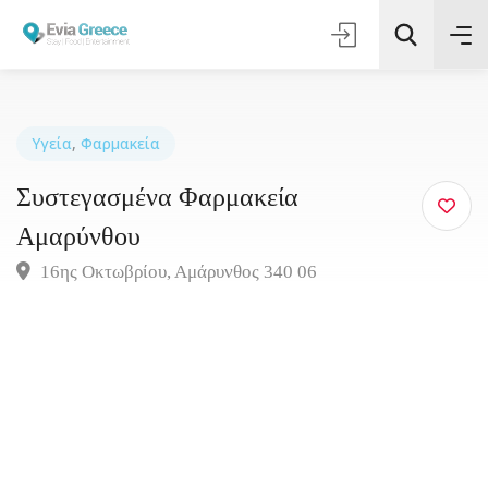
Υγεία
,
Φαρμακεία
Συστεγασμένα Φαρμακεία
Τοποθεσία
Αμαρύνθου
Όλες οι Κατηγορίες
16ης Οκτωβρίου, Αμάρυνθος 340 06
Αναζήτηση