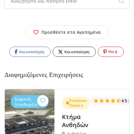
Προσθέστε στα Αγαπημένα
Κοινοποίηση
Κοινοποίηση
Pin It
Διαφημιζόμενες Επιχειρήσεις
Διαμονή,
.3
Premium
4.5
(1381)
(14
Ξενοδοχεία
Πακέτο
Κτήμα
Ανθηδών
Ανθηδόνα,