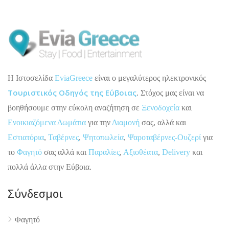
H Ιστοσελίδα
EviaGreece
είναι ο μεγαλύτερος ηλεκτρονικός
Τουριστικός Οδηγός της Εύβοιας
. Στόχος μας είναι να
βοηθήσουμε στην εύκολη αναζήτηση σε
Ξενοδοχεία
και
Ενοικιαζόμενα Δωμάτια
για την
Διαμονή
σας, αλλά και
Εστιατόρια
,
Ταβέρνες
,
Ψητοπωλεία
,
Ψαροταβέρνες-Ουζερί
για
το
Φαγητό
σας αλλά και
Παραλίες
,
Αξιοθέατα
,
Delivery
και
πολλά άλλα στην Εύβοια.
Σύνδεσμοι
4.9
Φαγητό