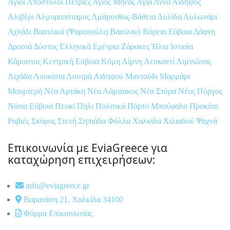
Άγιοι Απόστολοι Πετριές
Άγιος Μηνάς
Αγία Άννα
Αιδηψός
Αλιβέρι
Αλμυροπόταμος
Αμάρυνθος-Βάθεια
Αυλίδα
Αυλωνάρι
Αχλάδι
Βασιλικά (Ψαροπούλι)
Βασιλικό
Βόρεια Εύβοια
Δάφνη
Δροσιά
Δύστος
Ελληνικά
Ερέτρια
Ζάρακες
Ήλια
Ιστιαία
Κάρυστος
Κεντρική Εύβοια
Κύμη
Λίμνη
Λευκαντί
Λιμνιώνας
Λιχάδα
Λουκίσια
Λουτρά Αιδηψού
Μαντούδι
Μαρμάρι
Μουρτερή
Νέα Αρτάκη
Νέα Λάμψακος
Νέα Στύρα
Νέος Πύργος
Νότια Εύβοια
Πευκί
Πήλι
Πολιτικά
Πόρτο Μπούφαλο
Προκόπι
Ροβιές
Σκύρος
Στενή
Σηπιάδα
Φύλλα
Χαλκίδα
Χιλιαδού
Ψαχνά
Επικοινωνία με EviaGreece για
καταχώρηση επιχειρήσεων:
info@eviagreece.gr
Βαρατάση 21, Χαλκίδα 34100
Φόρμα Επικοινωνίας