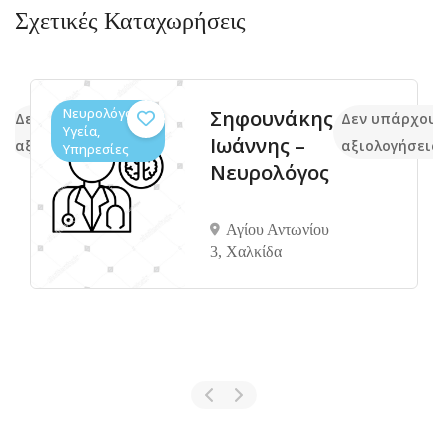
Σχετικές Καταχωρήσεις
Νευρολόγοι,
ο
Σηφουνάκης
Δεν υπάρχουν ακόμα
Δεν υπάρχουν
Υγεία,
ς
Ιωάννης –
αξιολογήσεις
αξιολογήσεις
Υπηρεσίες
Νευρολόγος
Αγίου Αντωνίου
3, Χαλκίδα