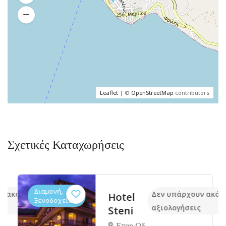
Leaflet
| ©
OpenStreetMap
contributors
Σχετικές Καταχωρήσεις
Διαμονή,
ν ακόμα
Δεν υπάρχουν ακόμ
Hotel
Ξενοδοχεία
αξιολογήσεις
Steni
Επαρ.Οδ.