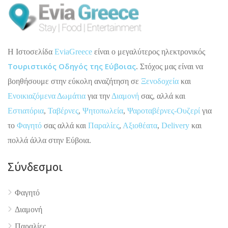
H Ιστοσελίδα
EviaGreece
είναι ο μεγαλύτερος ηλεκτρονικός
Τουριστικός Οδηγός της Εύβοιας
. Στόχος μας είναι να
βοηθήσουμε στην εύκολη αναζήτηση σε
Ξενοδοχεία
και
Ενοικιαζόμενα Δωμάτια
για την
Διαμονή
σας, αλλά και
Εστιατόρια
,
Ταβέρνες
,
Ψητοπωλεία
,
Ψαροταβέρνες-Ουζερί
για
το
Φαγητό
σας αλλά και
Παραλίες
,
Αξιοθέατα
,
Delivery
και
πολλά άλλα στην Εύβοια.
Σύνδεσμοι
Φαγητό
Διαμονή
Παραλίες