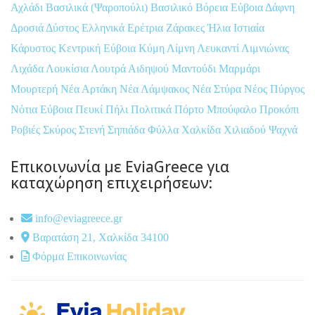
Αχλάδι
Βασιλικά (Ψαροπούλι)
Βασιλικό
Βόρεια Εύβοια
Δάφνη
Δροσιά
Δύστος
Ελληνικά
Ερέτρια
Ζάρακες
Ήλια
Ιστιαία
Κάρυστος
Κεντρική Εύβοια
Κύμη
Λίμνη
Λευκαντί
Λιμνιώνας
Λιχάδα
Λουκίσια
Λουτρά Αιδηψού
Μαντούδι
Μαρμάρι
Μουρτερή
Νέα Αρτάκη
Νέα Λάμψακος
Νέα Στύρα
Νέος Πύργος
Νότια Εύβοια
Πευκί
Πήλι
Πολιτικά
Πόρτο Μπούφαλο
Προκόπι
Ροβιές
Σκύρος
Στενή
Σηπιάδα
Φύλλα
Χαλκίδα
Χιλιαδού
Ψαχνά
Επικοινωνία με EviaGreece για
καταχώρηση επιχειρήσεων:
info@eviagreece.gr
Βαρατάση 21, Χαλκίδα 34100
Φόρμα Επικοινωνίας