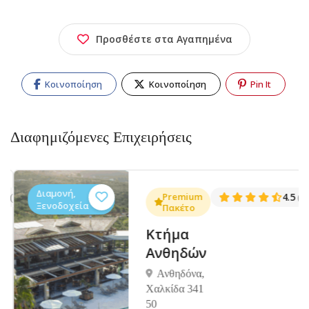
Προσθέστε στα Αγαπημένα
Κοινοποίηση
Κοινοποίηση
Pin It
Διαφημιζόμενες Επιχειρήσεις
Διαμονή,
.3
Premium
4.5
(1381)
(14
Ξενοδοχεία
Πακέτο
Κτήμα
Ανθηδών
Ανθηδόνα,
Χαλκίδα 341
50