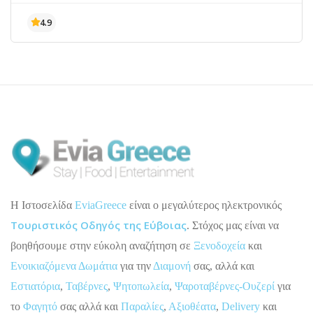
H Ιστοσελίδα
EviaGreece
είναι ο μεγαλύτερος ηλεκτρονικός
Τουριστικός Οδηγός της Εύβοιας
. Στόχος μας είναι να
βοηθήσουμε στην εύκολη αναζήτηση σε
Ξενοδοχεία
και
Ενοικιαζόμενα Δωμάτια
για την
Διαμονή
σας, αλλά και
Εστιατόρια
,
Ταβέρνες
,
Ψητοπωλεία
,
Ψαροταβέρνες-Ουζερί
για
το
Φαγητό
σας αλλά και
Παραλίες
,
Αξιοθέατα
,
Delivery
και