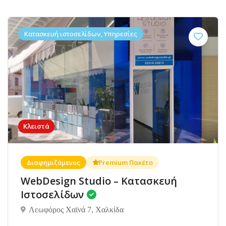
Κατασκευή ιστοσελίδων, Υπηρεσίες
Κλειστά
Διαφημιζόμενος
Premium Πακέτο
WebDesign Studio – Κατασκευή
Ιστοσελίδων
Λεωφόρος Χαϊνά 7, Χαλκίδα