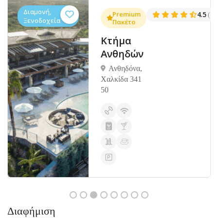
Διαμονή,
.3
Premium
4.5
(1381)
(14
Ξενοδοχεία
Πακέτο
Κτήμα
Ανθηδών
Ανθηδόνα,
Χαλκίδα 341
50
Διαφήμιση