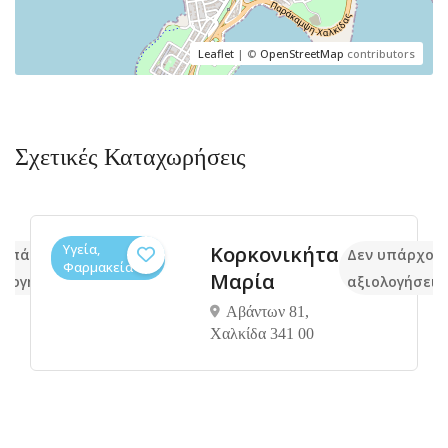
Leaflet
| ©
OpenStreetMap
contributors
Σχετικές Καταχωρήσεις
Υγεία,
Κορκονικήτα
 υπάρχουν ακόμα
Δεν υπάρχου
Φαρμακεία
Μαρία
ολογήσεις
αξιολογήσεις
Αβάντων 81,
Χαλκίδα 341 00