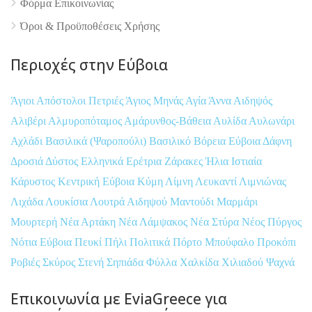
Φόρμα Επικοινωνίας
Όροι & Προϋποθέσεις Xρήσης
Περιοχές στην Εύβοια
Άγιοι Απόστολοι Πετριές
Άγιος Μηνάς
Αγία Άννα
Αιδηψός
Αλιβέρι
Αλμυροπόταμος
Αμάρυνθος-Βάθεια
Αυλίδα
Αυλωνάρι
Αχλάδι
Βασιλικά (Ψαροπούλι)
Βασιλικό
Βόρεια Εύβοια
Δάφνη
Δροσιά
Δύστος
Ελληνικά
Ερέτρια
Ζάρακες
Ήλια
Ιστιαία
Κάρυστος
Κεντρική Εύβοια
Κύμη
Λίμνη
Λευκαντί
Λιμνιώνας
Λιχάδα
Λουκίσια
Λουτρά Αιδηψού
Μαντούδι
Μαρμάρι
Μουρτερή
Νέα Αρτάκη
Νέα Λάμψακος
Νέα Στύρα
Νέος Πύργος
Νότια Εύβοια
Πευκί
Πήλι
Πολιτικά
Πόρτο Μπούφαλο
Προκόπι
Ροβιές
Σκύρος
Στενή
Σηπιάδα
Φύλλα
Χαλκίδα
Χιλιαδού
Ψαχνά
Επικοινωνία με EviaGreece για