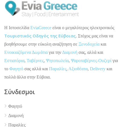
H Ιστοσελίδα
EviaGreece
είναι ο μεγαλύτερος ηλεκτρονικός
Τουριστικός Οδηγός της Εύβοιας
. Στόχος μας είναι να
βοηθήσουμε στην εύκολη αναζήτηση σε
Ξενοδοχεία
και
Ενοικιαζόμενα Δωμάτια
για την
Διαμονή
σας, αλλά και
Εστιατόρια
,
Ταβέρνες
,
Ψητοπωλεία
,
Ψαροταβέρνες-Ουζερί
για
το
Φαγητό
σας αλλά και
Παραλίες
,
Αξιοθέατα
,
Delivery
και
πολλά άλλα στην Εύβοια.
4.9
Σύνδεσμοι
Φαγητό
Διαμονή
Παραλίες