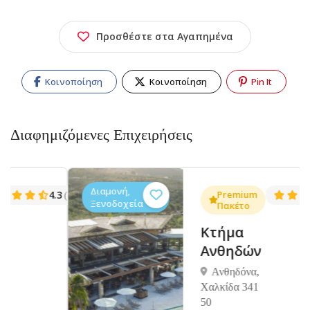
Προσθέστε στα Αγαπημένα
Κοινοποίηση
Κοινοποίηση
Pin It
Διαφημιζόμενες Επιχειρήσεις
Διαμονή,
.3
Premium
4.5
(1381)
(14
Ξενοδοχεία
Πακέτο
Κτήμα
Ανθηδών
Ανθηδόνα,
Χαλκίδα 341
50