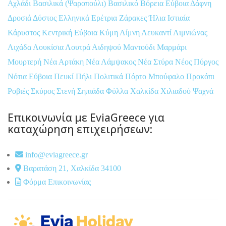
Αχλάδι
Βασιλικά (Ψαροπούλι)
Βασιλικό
Βόρεια Εύβοια
Δάφνη
Δροσιά
Δύστος
Ελληνικά
Ερέτρια
Ζάρακες
Ήλια
Ιστιαία
Κάρυστος
Κεντρική Εύβοια
Κύμη
Λίμνη
Λευκαντί
Λιμνιώνας
Λιχάδα
Λουκίσια
Λουτρά Αιδηψού
Μαντούδι
Μαρμάρι
Μουρτερή
Νέα Αρτάκη
Νέα Λάμψακος
Νέα Στύρα
Νέος Πύργος
Νότια Εύβοια
Πευκί
Πήλι
Πολιτικά
Πόρτο Μπούφαλο
Προκόπι
Ροβιές
Σκύρος
Στενή
Σηπιάδα
Φύλλα
Χαλκίδα
Χιλιαδού
Ψαχνά
Επικοινωνία με EviaGreece για
καταχώρηση επιχειρήσεων:
info@eviagreece.gr
Βαρατάση 21, Χαλκίδα 34100
Φόρμα Επικοινωνίας