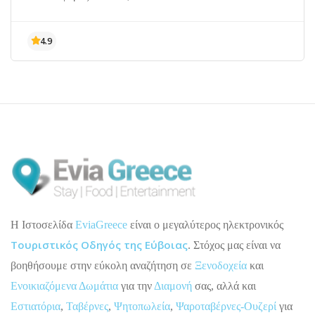
H Ιστοσελίδα
EviaGreece
είναι ο μεγαλύτερος ηλεκτρονικός
Τουριστικός Οδηγός της Εύβοιας
. Στόχος μας είναι να
βοηθήσουμε στην εύκολη αναζήτηση σε
Ξενοδοχεία
και
Ενοικιαζόμενα Δωμάτια
για την
Διαμονή
σας, αλλά και
Εστιατόρια
,
Ταβέρνες
,
Ψητοπωλεία
,
Ψαροταβέρνες-Ουζερί
για