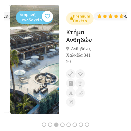
Διαμονή,
.3
Premium
4.5
(1381)
(14
Ξενοδοχεία
Πακέτο
Κτήμα
Ανθηδών
Ανθηδόνα,
Χαλκίδα 341
50