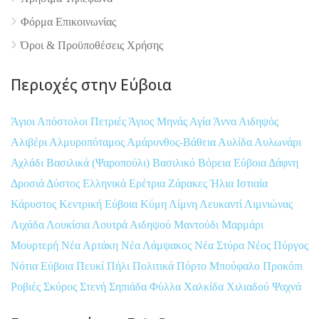
Φόρμα Επικοινωνίας
Όροι & Προϋποθέσεις Xρήσης
Περιοχές στην Εύβοια
Άγιοι Απόστολοι Πετριές
Άγιος Μηνάς
Αγία Άννα
Αιδηψός
Αλιβέρι
Αλμυροπόταμος
Αμάρυνθος-Βάθεια
Αυλίδα
Αυλωνάρι
Αχλάδι
Βασιλικά (Ψαροπούλι)
Βασιλικό
Βόρεια Εύβοια
Δάφνη
Δροσιά
Δύστος
Ελληνικά
Ερέτρια
Ζάρακες
Ήλια
Ιστιαία
Κάρυστος
Κεντρική Εύβοια
Κύμη
Λίμνη
Λευκαντί
Λιμνιώνας
Λιχάδα
Λουκίσια
Λουτρά Αιδηψού
Μαντούδι
Μαρμάρι
Μουρτερή
Νέα Αρτάκη
Νέα Λάμψακος
Νέα Στύρα
Νέος Πύργος
Νότια Εύβοια
Πευκί
Πήλι
Πολιτικά
Πόρτο Μπούφαλο
Προκόπι
Ροβιές
Σκύρος
Στενή
Σηπιάδα
Φύλλα
Χαλκίδα
Χιλιαδού
Ψαχνά