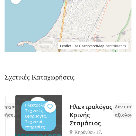
Leaflet
| ©
OpenStreetMap
contributors
Σχετικές Καταχωρήσεις
Ηλεκτρολόγοι,
Ηλεκτρολόγος
άρχουν ακόμα
Δεν υπάρχο
Τεχνικές
Κρινής
ήσεις
αξιολογήσε
Εφαρμογές,
Τεχνικοί,
Σταμάτιος
Υπηρεσίες
Κηρύνθου 17,