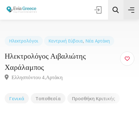
Ηλεκτρολόγοι
Κεντρική Εύβοια
,
Νέα Αρτάκη
Ηλεκτρολόγος Αιβαλιώτης
Τοποθεσία
Χαράλαμπος
Όλες οι Κατηγορίες
Ελλησπόντου 4,Αρτάκη
Αναζήτηση
Γενικά
Τοποθεσία
Προσθήκη Κριτικής