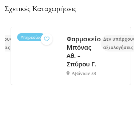
Σχετικές Καταχωρήσεις
Υπηρεσίες
Φαρμακείο
χουν ακόμα
Δεν υπάρχουν 
Μπόνας
σεις
αξιολογήσεις
Αθ. –
Σπύρου Γ.
Αβάντων 38