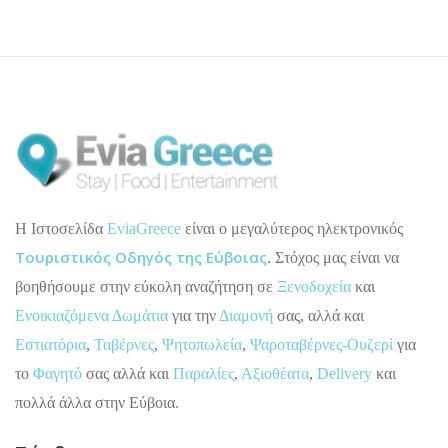
H Ιστοσελίδα
EviaGreece
είναι ο μεγαλύτερος ηλεκτρονικός
Τουριστικός Οδηγός της Εύβοιας
. Στόχος μας είναι να
βοηθήσουμε στην εύκολη αναζήτηση σε
Ξενοδοχεία
και
Ενοικιαζόμενα Δωμάτια
για την
Διαμονή
σας, αλλά και
Εστιατόρια
,
Ταβέρνες
,
Ψητοπωλεία
,
Ψαροταβέρνες-Ουζερί
για
το
Φαγητό
σας αλλά και
Παραλίες
,
Αξιοθέατα
,
Delivery
και
πολλά άλλα στην Εύβοια.