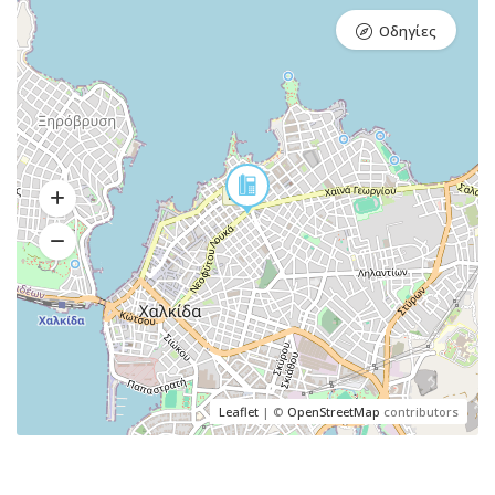
Οδηγίες
Leaflet
| ©
OpenStreetMap
contributors