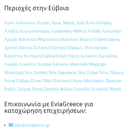
Περιοχές στην Εύβοια
Άγιοι Απόστολοι Πετριές
Άγιος Μηνάς
Αγία Άννα
Αιδηψός
Αλιβέρι
Αλμυροπόταμος
Αμάρυνθος-Βάθεια
Αυλίδα
Αυλωνάρι
Αχλάδι
Βασιλικά (Ψαροπούλι)
Βασιλικό
Βόρεια Εύβοια
Δάφνη
Δροσιά
Δύστος
Ελληνικά
Ερέτρια
Ζάρακες
Ήλια
Ιστιαία
Κάρυστος
Κεντρική Εύβοια
Κύμη
Λίμνη
Λευκαντί
Λιμνιώνας
Λιχάδα
Λουκίσια
Λουτρά Αιδηψού
Μαντούδι
Μαρμάρι
Μουρτερή
Νέα Αρτάκη
Νέα Λάμψακος
Νέα Στύρα
Νέος Πύργος
Νότια Εύβοια
Πευκί
Πήλι
Πολιτικά
Πόρτο Μπούφαλο
Προκόπι
Ροβιές
Σκύρος
Στενή
Σηπιάδα
Φύλλα
Χαλκίδα
Χιλιαδού
Ψαχνά
Επικοινωνία με EviaGreece για
καταχώρηση επιχειρήσεων:
info@eviagreece.gr