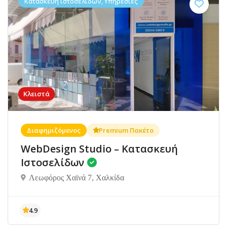
Κατασκευή ιστοσελίδων, Υπηρεσίες
Κλειστά
Διαφημιζόμενος
Premium Πακέτο
WebDesign Studio – Κατασκευή
Ιστοσελίδων
Λεωφόρος Χαϊνά 7, Χαλκίδα