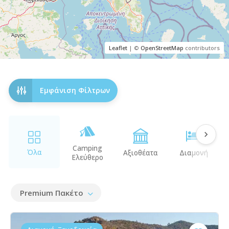
Leaflet
| ©
OpenStreetMap
contributors
Εμφάνιση Φίλτρων
Camping
Όλα
Αξιοθέατα
Διαμονή
Ελεύθερο
Premium Πακέτο