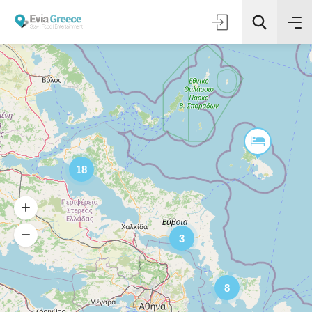
18
3
8