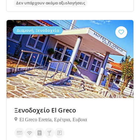
Διαμονή, Ξενοδοχεία
Ξενοδοχείο El Greco
Δεν υπάρχουν ακόμα αξιολογήσεις
El Greco Eretria, Ερέτρια, Ευβοια