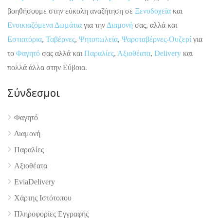
βοηθήσουμε στην εύκολη αναζήτηση σε
Ξενοδοχεία
και
Ενοικιαζόμενα Δωμάτια
για την
Διαμονή
σας, αλλά και
Εστιατόρια
,
Ταβέρνες
,
Ψητοπωλεία
,
Ψαροταβέρνες-Ουζερί
για
το
Φαγητό
σας αλλά και
Παραλίες
,
Αξιοθέατα
,
Delivery
και
πολλά άλλα στην Εύβοια.
Σύνδεσμοι
Φαγητό
Διαμονή
Παραλίες
Αξιοθέατα
EviaDelivery
Χάρτης Ιστότοπου
Πληροφορίες Εγγραφής