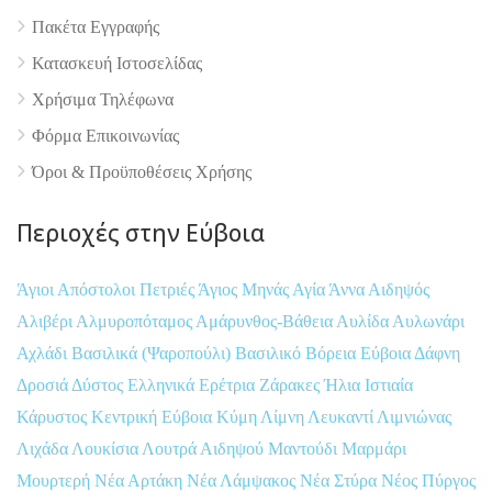
Πακέτα Εγγραφής
Κατασκευή Ιστοσελίδας
Χρήσιμα Τηλέφωνα
Φόρμα Επικοινωνίας
Όροι & Προϋποθέσεις Xρήσης
Περιοχές στην Εύβοια
Άγιοι Απόστολοι Πετριές
Άγιος Μηνάς
Αγία Άννα
Αιδηψός
Αλιβέρι
Αλμυροπόταμος
Αμάρυνθος-Βάθεια
Αυλίδα
Αυλωνάρι
Αχλάδι
Βασιλικά (Ψαροπούλι)
Βασιλικό
Βόρεια Εύβοια
Δάφνη
Δροσιά
Δύστος
Ελληνικά
Ερέτρια
Ζάρακες
Ήλια
Ιστιαία
Κάρυστος
Κεντρική Εύβοια
Κύμη
Λίμνη
Λευκαντί
Λιμνιώνας
Λιχάδα
Λουκίσια
Λουτρά Αιδηψού
Μαντούδι
Μαρμάρι
Μουρτερή
Νέα Αρτάκη
Νέα Λάμψακος
Νέα Στύρα
Νέος Πύργος