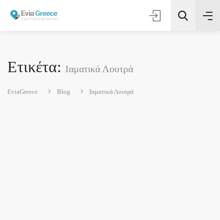
Ετικέτα:
Ιαματικά Λουτρά
Τοποθεσία
EviaGreece
Blog
Ιαματικά Λουτρά
Όλες οι Κατηγορίες
Αναζήτηση