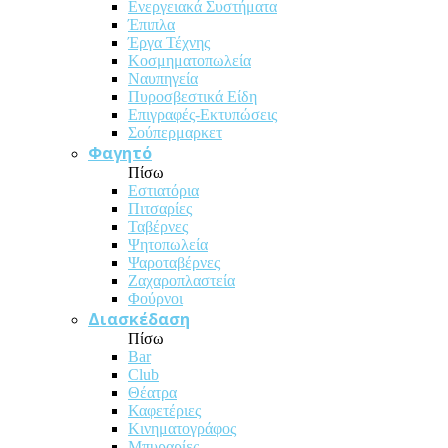
Ενεργειακά Συστήματα
Έπιπλα
Έργα Τέχνης
Κοσμηματοπωλεία
Ναυπηγεία
Πυροσβεστικά Είδη
Επιγραφές-Εκτυπώσεις
Σούπερμαρκετ
Φαγητό
Πίσω
Εστιατόρια
Πιτσαρίες
Ταβέρνες
Ψητοπωλεία
Ψαροταβέρνες
Ζαχαροπλαστεία
Φούρνοι
Διασκέδαση
Πίσω
Bar
Club
Θέατρα
Καφετέριες
Κινηματογράφος
Μπυραρίες