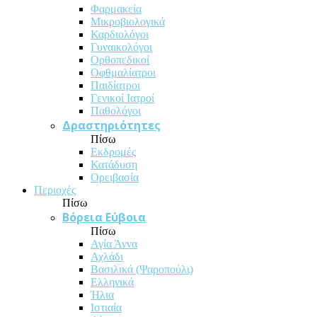
Φαρμακεία
Μικροβιολογικά
Καρδιολόγοι
Γυναικολόγοι
Ορθοπεδικοί
Οφθμαλίατροι
Παιδίατροι
Γενικοί Ιατροί
Παθολόγοι
Δραστηριότητες
Πίσω
Εκδρομές
Κατάδυση
Ορειβασία
Περιοχές
Πίσω
Βόρεια Εύβοια
Πίσω
Αγία Άννα
Αχλάδι
Βασιλικά (Ψαροπούλι)
Ελληνικά
Ήλια
Ιστιαία