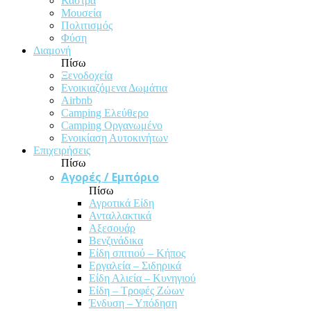
Κάστρα
Μουσεία
Πολιτισμός
Φύση
Διαμονή
Πίσω
Ξενοδοχεία
Ενοικιαζόμενα Δωμάτια
Airbnb
Camping Ελεύθερο
Camping Οργανωμένο
Ενοικίαση Αυτοκινήτων
Επιχειρήσεις
Πίσω
Αγορές / Εμπόριο
Πίσω
Αγροτικά Είδη
Ανταλλακτικά
Αξεσουάρ
Βενζινάδικα
Είδη σπιτιού – Κήπος
Εργαλεία – Σιδηρικά
Είδη Αλιεία – Κυνηγιού
Είδη – Τροφές Ζώων
Ένδυση – Υπόδηση