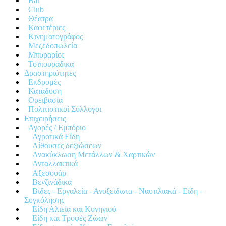
Bar
Club
Θέατρα
Καφετέριες
Κινηματογράφος
Μεζεδοπωλεία
Μπυραρίες
Τσιπουράδικα
Δραστηριότητες
Εκδρομές
Κατάδυση
Ορειβασία
Πολιτιστικοί Σύλλογοι
Επιχειρήσεις
Αγορές / Εμπόριο
Αγροτικά Είδη
Αίθουσες δεξιώσεων
Ανακύκλωση Μετάλλων & Χαρτικών
Ανταλλακτικά
Αξεσουάρ
Βενζινάδικα
Βίδες - Εργαλεία - Ανοξείδωτα - Ναυτιλιακά - Είδη -
Συγκόλησης
Είδη Αλιεία και Κυνηγιού
Είδη και Τροφές Ζώων