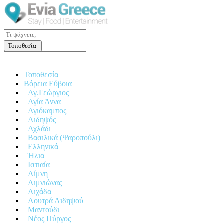
Τοποθεσία
Τοποθεσία
Βόρεια Εύβοια
Αγ.Γεώργιος
Αγία Άννα
Αγιόκαμπος
Αιδηψός
Αχλάδι
Βασιλικά (Ψαροπούλι)
Ελληνικά
Ήλια
Ιστιαία
Λίμνη
Λιμνιώνας
Λιχάδα
Λουτρά Αιδηψού
Μαντούδι
Νέος Πύργος