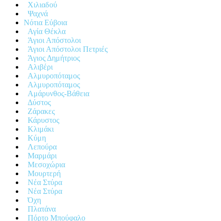
Χιλιαδού
Ψαχνά
Νότια Εύβοια
Αγία Θέκλα
Άγιοι Απόστολοι
Άγιοι Απόστολοι Πετριές
Άγιος Δημήτριος
Αλιβέρι
Αλμυροπόταμος
Αλμυροπόταμος
Αμάρυνθος-Βάθεια
Δύστος
Ζάρακες
Κάρυστος
Κλιμάκι
Κύμη
Λεπούρα
Μαρμάρι
Μεσοχώρια
Μουρτερή
Νέα Στύρα
Νέα Στύρα
Όχη
Πλατάνα
Πόρτο Μπούφαλο