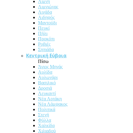
Λίμνη
Λιμνιώνας
Λιχάδα
Αιδηψός
Μαντούδι
Πευκί
Πήλι
Προκόπι
Ροβιές
Σηπιάδα
Κεντρική Εύβοια
Πίσω
Άγιος Μηνάς
Αυλίδα
Αυλωνάρι
Βασιλικό
Δροσιά
Λευκαντί
Νέα Αρτάκη
Νέα Λάμψακος
Πολιτικά
Στενή
Φύλλα
Χαλκίδα
Χιλιαδού