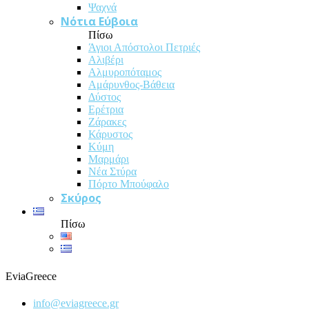
Ψαχνά
Νότια Εύβοια
Πίσω
Άγιοι Απόστολοι Πετριές
Αλιβέρι
Αλμυροπόταμος
Αμάρυνθος-Βάθεια
Δύστος
Ερέτρια
Ζάρακες
Κάρυστος
Κύμη
Μαρμάρι
Νέα Στύρα
Πόρτο Μπούφαλο
Σκύρος
Πίσω
EviaGreece
info@eviagreece.gr