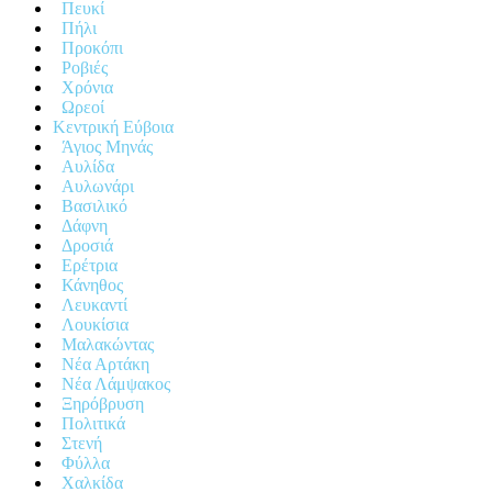
Πευκί
Πήλι
Προκόπι
Ροβιές
Χρόνια
Ωρεοί
Κεντρική Εύβοια
Άγιος Μηνάς
Αυλίδα
Αυλωνάρι
Βασιλικό
Δάφνη
Δροσιά
Ερέτρια
Κάνηθος
Λευκαντί
Λουκίσια
Μαλακώντας
Νέα Αρτάκη
Νέα Λάμψακος
Ξηρόβρυση
Πολιτικά
Στενή
Φύλλα
Χαλκίδα