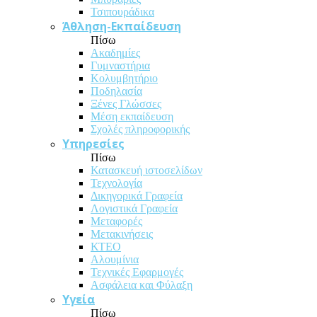
Τσιπουράδικα
Άθληση-Εκπαίδευση
Πίσω
Ακαδημίες
Γυμναστήρια
Κολυμβητήριο
Ποδηλασία
Ξένες Γλώσσες
Μέση εκπαίδευση
Σχολές πληροφορικής
Υπηρεσίες
Πίσω
Κατασκευή ιστοσελίδων
Τεχνολογία
Δικηγορικά Γραφεία
Λογιστικά Γραφεία
Μεταφορές
Μετακινήσεις
ΚΤΕΟ
Αλουμίνια
Τεχνικές Εφαρμογές
Ασφάλεια και Φύλαξη
Υγεία
Πίσω