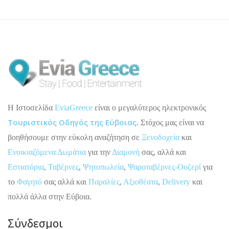
H Ιστοσελίδα
EviaGreece
είναι ο μεγαλύτερος ηλεκτρονικός
Τουριστικός Οδηγός της Εύβοιας
. Στόχος μας είναι να
βοηθήσουμε στην εύκολη αναζήτηση σε
Ξενοδοχεία
και
Ενοικιαζόμενα Δωμάτια
για την
Διαμονή
σας, αλλά και
Εστιατόρια
,
Ταβέρνες
,
Ψητοπωλεία
,
Ψαροταβέρνες-Ουζερί
για
το
Φαγητό
σας αλλά και
Παραλίες
,
Αξιοθέατα
,
Delivery
και
πολλά άλλα στην Εύβοια.
Σύνδεσμοι