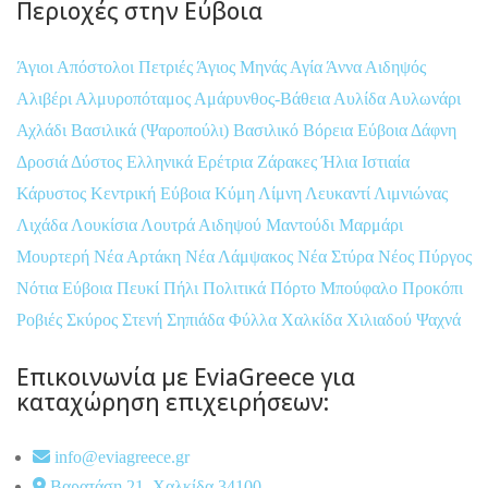
Περιοχές στην Εύβοια
Άγιοι Απόστολοι Πετριές
Άγιος Μηνάς
Αγία Άννα
Αιδηψός
Αλιβέρι
Αλμυροπόταμος
Αμάρυνθος-Βάθεια
Αυλίδα
Αυλωνάρι
Αχλάδι
Βασιλικά (Ψαροπούλι)
Βασιλικό
Βόρεια Εύβοια
Δάφνη
Δροσιά
Δύστος
Ελληνικά
Ερέτρια
Ζάρακες
Ήλια
Ιστιαία
Κάρυστος
Κεντρική Εύβοια
Κύμη
Λίμνη
Λευκαντί
Λιμνιώνας
Λιχάδα
Λουκίσια
Λουτρά Αιδηψού
Μαντούδι
Μαρμάρι
Μουρτερή
Νέα Αρτάκη
Νέα Λάμψακος
Νέα Στύρα
Νέος Πύργος
Νότια Εύβοια
Πευκί
Πήλι
Πολιτικά
Πόρτο Μπούφαλο
Προκόπι
Ροβιές
Σκύρος
Στενή
Σηπιάδα
Φύλλα
Χαλκίδα
Χιλιαδού
Ψαχνά
Επικοινωνία με EviaGreece για
καταχώρηση επιχειρήσεων:
info@eviagreece.gr
Βαρατάση 21, Χαλκίδα 34100