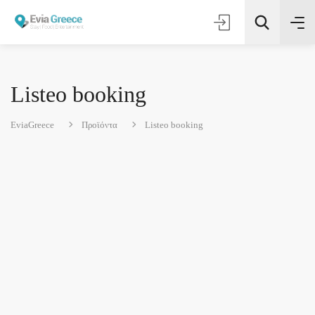
Listeo booking
EviaGreece
Προϊόντα
Listeo booking
Τοποθεσία
Όλες οι Κατηγορίες
Αναζήτηση