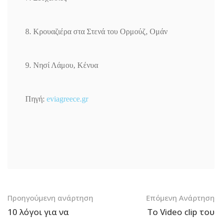
8. Κρουαζιέρα στα Στενά του Ορμούζ, Ομάν
9. Νησί Λάμου, Κένυα
Πηγή:
eviagreece.gr
Πλοήγηση
Προηγούμενη ανάρτηση
Επόμενη Ανάρτηση
10 λόγοι για να
Το Video clip του
δημοσιεύσεων