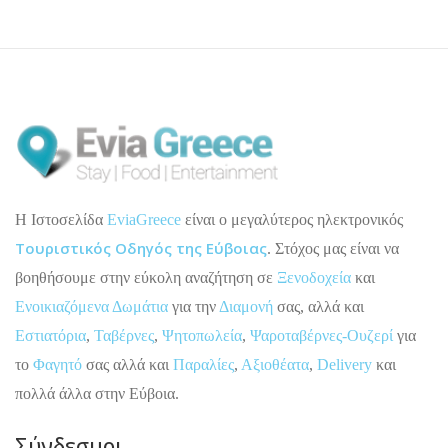
H Ιστοσελίδα
EviaGreece
είναι ο μεγαλύτερος ηλεκτρονικός
Τουριστικός Οδηγός της Εύβοιας
. Στόχος μας είναι να
βοηθήσουμε στην εύκολη αναζήτηση σε
Ξενοδοχεία
και
Ενοικιαζόμενα Δωμάτια
για την
Διαμονή
σας, αλλά και
Εστιατόρια
,
Ταβέρνες
,
Ψητοπωλεία
,
Ψαροταβέρνες-Ουζερί
για
το
Φαγητό
σας αλλά και
Παραλίες
,
Αξιοθέατα
,
Delivery
και
πολλά άλλα στην Εύβοια.
Σύνδεσμοι