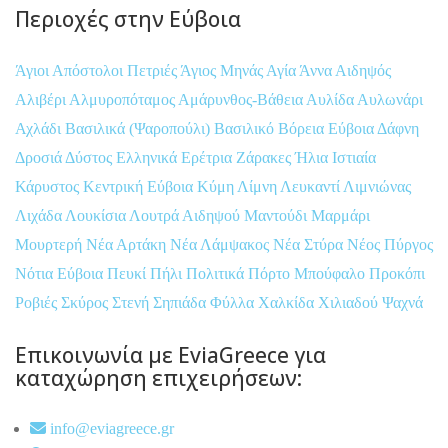
Περιοχές στην Εύβοια
Άγιοι Απόστολοι Πετριές
Άγιος Μηνάς
Αγία Άννα
Αιδηψός
Αλιβέρι
Αλμυροπόταμος
Αμάρυνθος-Βάθεια
Αυλίδα
Αυλωνάρι
Αχλάδι
Βασιλικά (Ψαροπούλι)
Βασιλικό
Βόρεια Εύβοια
Δάφνη
Δροσιά
Δύστος
Ελληνικά
Ερέτρια
Ζάρακες
Ήλια
Ιστιαία
Κάρυστος
Κεντρική Εύβοια
Κύμη
Λίμνη
Λευκαντί
Λιμνιώνας
Λιχάδα
Λουκίσια
Λουτρά Αιδηψού
Μαντούδι
Μαρμάρι
Μουρτερή
Νέα Αρτάκη
Νέα Λάμψακος
Νέα Στύρα
Νέος Πύργος
Νότια Εύβοια
Πευκί
Πήλι
Πολιτικά
Πόρτο Μπούφαλο
Προκόπι
Ροβιές
Σκύρος
Στενή
Σηπιάδα
Φύλλα
Χαλκίδα
Χιλιαδού
Ψαχνά
Επικοινωνία με EviaGreece για
καταχώρηση επιχειρήσεων:
info@eviagreece.gr