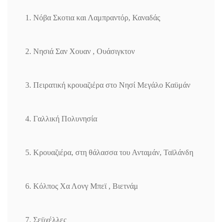
1. Νόβα Σκοτια και Λαμπραντόρ, Καναδάς
2. Νησιά Σαν Χουαν , Ουάσιγκτον
3. Πειρατική κρουαζιέρα στο Νησί Μεγάλο Καϋμάν
4. Γαλλική Πολυνησία
5. Κρουαζιέρα, στη θάλασσα του Ανταμάν, Ταϊλάνδη
6. Κόλπος Χα Λονγ Μπεϊ , Βιετνάμ
7. Σεϋχέλλες