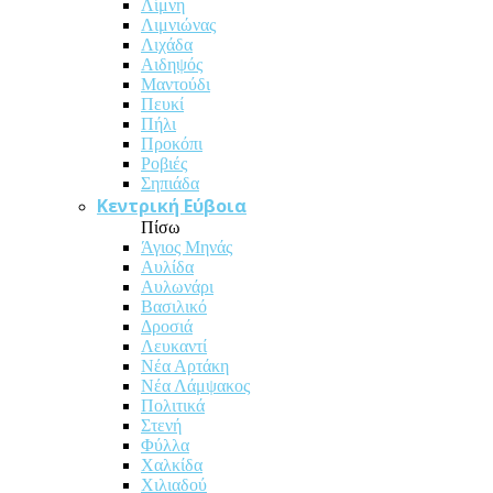
Λίμνη
Λιμνιώνας
Λιχάδα
Αιδηψός
Μαντούδι
Πευκί
Πήλι
Προκόπι
Ροβιές
Σηπιάδα
Κεντρική Εύβοια
Πίσω
Άγιος Μηνάς
Αυλίδα
Αυλωνάρι
Βασιλικό
Δροσιά
Λευκαντί
Νέα Αρτάκη
Νέα Λάμψακος
Πολιτικά
Στενή
Φύλλα
Χαλκίδα
Χιλιαδού