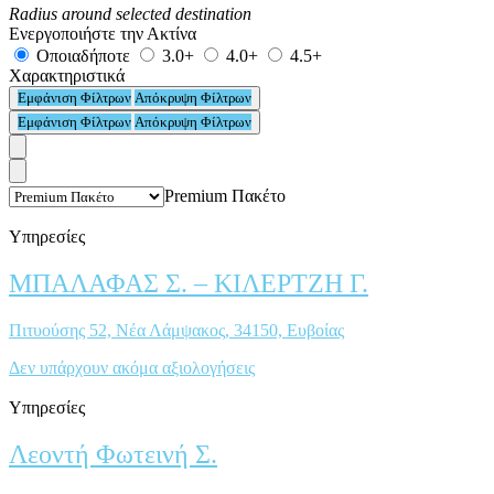
Radius around selected destination
Ενεργοποιήστε την Ακτίνα
Οποιαδήποτε
3.0+
4.0+
4.5+
Χαρακτηριστικά
Εμφάνιση Φίλτρων
Απόκρυψη Φίλτρων
Εμφάνιση Φίλτρων
Απόκρυψη Φίλτρων
Premium Πακέτο
Υπηρεσίες
ΜΠΑΛΑΦΑΣ Σ. – ΚΙΛΕΡΤΖΗ Γ.
Πιτυούσης 52, Νέα Λάμψακος, 34150, Ευβοίας
Δεν υπάρχουν ακόμα αξιολογήσεις
Υπηρεσίες
Λεοντή Φωτεινή Σ.