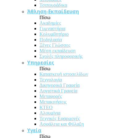
Τσιπουράδικα
Άθληση-Εκπαίδευση
Πίσω
Ακαδημίες
Γυμναστήρια
Κολυμβητήριο
Ποδηλασία
Ξένες Γλώσσες
Μέση εκπαίδευση
Σχολές πληροφορικής
Υπηρεσίες
Πίσω
Κατασκευή ιστοσελίδων
Τεχνολογία
Δικηγορικά Γραφεία
Λογιστικά Γραφεία
Μεταφορές
Μετακινήσεις
ΚΤΕΟ
Αλουμίνια
Τεχνικές Εφαρμογές
Ασφάλεια και Φύλαξη
Υγεία
Πίσω