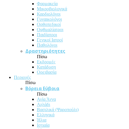
Φαρμακεία
Μικροβιολογικά
Καρδιολόγοι
Γυναικολόγοι
Ορθοπεδικοί
Οφθμαλίατροι
Παιδίατροι
Γενικοί Ιατροί
Παθολόγοι
Δραστηριότητες
Πίσω
Εκδρομές
Κατάδυση
Ορειβασία
Περιοχές
Πίσω
Βόρεια Εύβοια
Πίσω
Αγία Άννα
Αχλάδι
Βασιλικά (Ψαροπούλι)
Ελληνικά
Ήλια
Ιστιαία