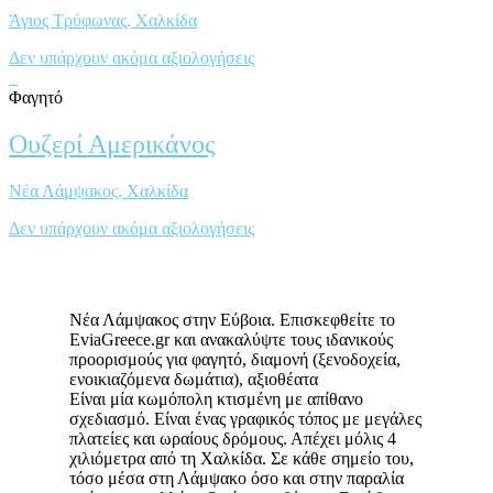
Άγιος Τρύφωνας, Xαλκίδα
Δεν υπάρχουν ακόμα αξιολογήσεις
Φαγητό
Ουζερί Αμερικάνος
Νέα Λάμψακος, Χαλκίδα
Δεν υπάρχουν ακόμα αξιολογήσεις
Νέα Λάμψακος στην Εύβοια. Επισκεφθείτε το
EviaGreece.gr και ανακαλύψτε τους ιδανικούς
προορισμούς για φαγητό, διαμονή (ξενοδοχεία,
ενοικιαζόμενα δωμάτια), αξιοθέατα
Είναι μία κωμόπολη κτισμένη με απίθανο
σχεδιασμό. Είναι ένας γραφικός τόπος με μεγάλες
πλατείες και ωραίους δρόμους. Απέχει μόλις 4
χιλιόμετρα από τη Χαλκίδα. Σε κάθε σημείο του,
τόσο μέσα στη Λάμψακο όσο και στην παραλία