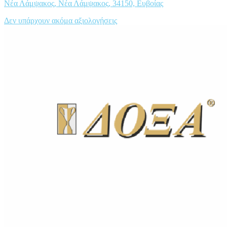
Νέα Λάμψακος, Νέα Λάμψακος, 34150, Ευβοίας
Δεν υπάρχουν ακόμα αξιολογήσεις