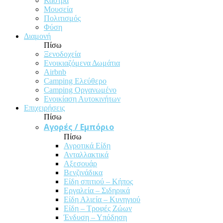
Κάστρα
Μουσεία
Πολιτισμός
Φύση
Διαμονή
Πίσω
Ξενοδοχεία
Ενοικιαζόμενα Δωμάτια
Airbnb
Camping Ελεύθερο
Camping Οργανωμένο
Ενοικίαση Αυτοκινήτων
Επιχειρήσεις
Πίσω
Αγορές / Εμπόριο
Πίσω
Αγροτικά Είδη
Ανταλλακτικά
Αξεσουάρ
Βενζινάδικα
Είδη σπιτιού – Κήπος
Εργαλεία – Σιδηρικά
Είδη Αλιεία – Κυνηγιού
Είδη – Τροφές Ζώων
Ένδυση – Υπόδηση