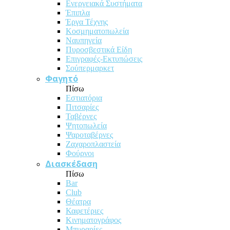
Ενεργειακά Συστήματα
Έπιπλα
Έργα Τέχνης
Κοσμηματοπωλεία
Ναυπηγεία
Πυροσβεστικά Είδη
Επιγραφές-Εκτυπώσεις
Σούπερμαρκετ
Φαγητό
Πίσω
Εστιατόρια
Πιτσαρίες
Ταβέρνες
Ψητοπωλεία
Ψαροταβέρνες
Ζαχαροπλαστεία
Φούρνοι
Διασκέδαση
Πίσω
Bar
Club
Θέατρα
Καφετέριες
Κινηματογράφος
Μπυραρίες