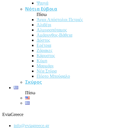
Ψαχνά
Νότια Εύβοια
Πίσω
Άγιοι Απόστολοι Πετριές
Αλιβέρι
Αλμυροπόταμος
Αμάρυνθος-Βάθεια
Δύστος
Ερέτρια
Ζάρακες
Κάρυστος
Κύμη
Μαρμάρι
Νέα Στύρα
Πόρτο Μπούφαλο
Σκύρος
Πίσω
EviaGreece
info@eviagreece.gr